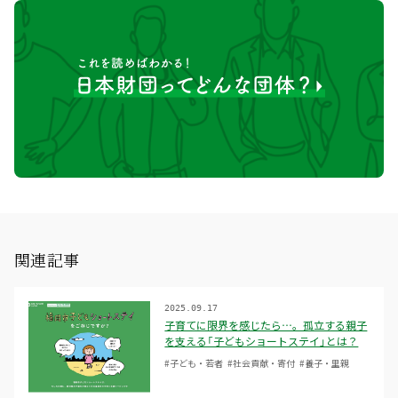
関連記事
2025.09.17
子育てに限界を感じたら…。孤立する親子
を支える「子どもショートステイ」とは？
#子ども・若者
#社会貢献・寄付
#養子・里親