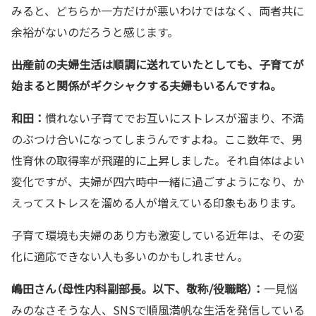
みると、どちらか一方だけが悪いわけではなく、両者共に
余裕がないのだろうと感じます。
――出産前の夫婦生活は順調に送れていたとしても、子育てが
始まると関係がギクシャクする夫婦もいるんですね。
和田：
慣れない子育てでお互いにストレスが溜まり、不満
のぶつけ合いになってしまうんですよね。ここ数年で、男
性育休の取得率が飛躍的に上昇しました。それ自体はよい
変化ですが、夫婦が四六時中一緒に過ごすようになり、か
えってストレスを溜める人が増えている印象もあります。
子育て環境も夫婦のあり方も激変している近年は、その変
化に適応できない人も多いのかもしれません。
嶋田さん（母性内科副部長。以下、敬称/役職略）：
一見悩
みのなさそうな人、SNSで順風満帆な生活を発信している