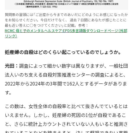
質問票の冒頭には「ご出産から今までのあいだにどのようにお感じになったか
をお知らせください。今日だけでなく、 過去７日間にあなたが感じたことに
最も近い答えに○をつけてください」と記載。参考：
MCMC 母と子のメンタルヘルスケア:EPDS多言語版ダウンロードページ（外部
リンク）
――妊産婦の自殺はどのくらい起こっているのでしょうか。
光田：
調査によって細かい数字は異なりますが、一般社団
法人いのち支える自殺対策推進センターの調査によると、
2022年から2024年の3年間で162人とするデータがありま
す。
この数は、女性全体の自殺率と比べて抜きんでているとは
いえません。しかし、妊産婦の死因の1位が自殺であるこ
と、さらに統計上カウントされていない人もいると推測さ
れていることなどを踏まえると、決して軽視できない事態