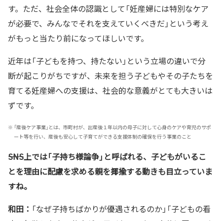
す。ただ、社会全体の認識として「妊産婦には特別なケア
が必要で、みんなでそれを支えていくべきだ」という考え
がもっと当たり前になってほしいです。
近年は「子どもを持つ、持たない」という立場の違いで分
断が起こりがちですが、未来を担う子どもやその子たちを
育てる妊産婦への支援は、社会的な意義がとても大きいは
ずです。
※
「産後ケア事業」とは、市町村が、出産後１年以内の母子に対して心身のケアや育児のサポ
ート等を行い、産後も安心して子育てができる支援体制の確保を行う事業のこと
――SNS上では「子持ち様論争」と呼ばれる、子どもがいるこ
とを理由に配慮を求める親を揶揄する動きも目立っていま
すね。
和田：
「なぜ子持ちばかりが優遇されるのか」「子どもの看