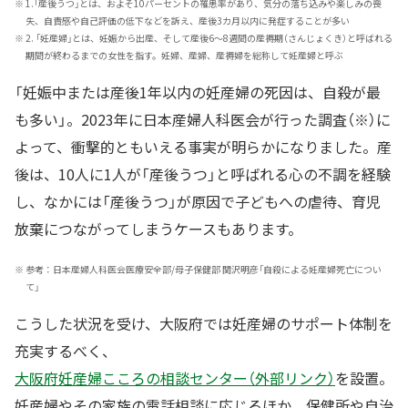
※
1.「産後うつ」とは、およそ10パーセントの罹患率があり、気分の落ち込みや楽しみの喪
失、自責感や自己評価の低下などを訴え、産後3カ月以内に発症することが多い
※
2. 「妊産婦」とは、妊娠から出産、そして産後6～8週間の産褥期（さんじょくき）と呼ばれる
期間が終わるまでの女性を指す。妊婦、産婦、産褥婦を総称して妊産婦と呼ぶ
「妊娠中または産後1年以内の妊産婦の死因は、自殺が最
も多い」。2023年に日本産婦人科医会が行った調査（※）に
よって、衝撃的ともいえる事実が明らかになりました。産
後は、10人に1人が「産後うつ」と呼ばれる心の不調を経験
し、なかには「産後うつ」が原因で子どもへの虐待、育児
放棄につながってしまうケースもあります。
※
参考：日本産婦人科医会医療安全部/母子保健部 関沢明彦「自殺による妊産婦死亡につい
て」
こうした状況を受け、大阪府では妊産婦のサポート体制を
充実するべく、
大阪府妊産婦こころの相談センター（外部リンク）
を設置。
妊産婦やその家族の電話相談に応じるほか、保健所や自治