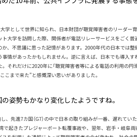
始めた10年前、公共インフラに発展する事態
の大学として世界に知られ、日本財団が聴覚障害者のリーダー
ット大学を訪問した際、関係者が電話リレーサービスをごく普
のか、不思議に思った記憶があります。2000年代の日本では整
う事情があったかもしれません。逆に言えば、日本でも導入す
。それだけに2020年に「聴覚障害者等による電話の利用の円
くここまで来た”と感慨深い思いがありました。
に国の姿勢もかなり変化したようですね。
施し、先進7カ国（G7）の中で日本の取り組みが一番、遅れてい
三河湾で起きたプレジャーボート転覆事故や、翌年、岩手・岐阜