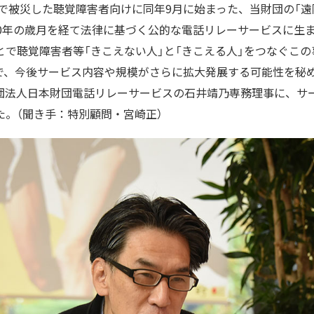
年）で被災した聴覚障害者向けに同年9月に始まった、当財団の「
10年の歳月を経て法律に基づく公的な電話リレーサービスに生
とで聴覚障害者等「きこえない人」と「きこえる人」をつなぐこ
達で、今後サービス内容や規模がさらに拡大発展する可能性を秘
団法人日本財団電話リレーサービスの石井靖乃専務理事に、サ
た。（聞き手：特別顧問・宮崎正）