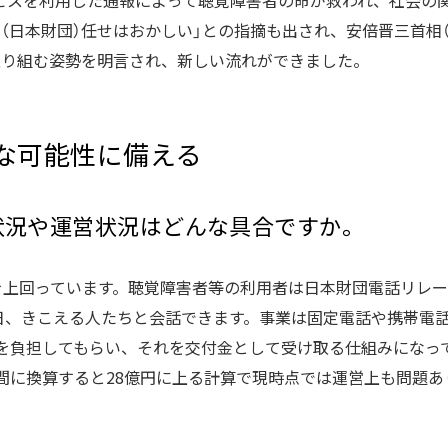
ビスを利用した通報によって聴覚障害者の命が救われ、社会の
（日本財団）任せはおかしい」との指摘も出され、安倍晋三首相（
取り組む姿勢を明言され、新しい流れができました。
な可能性に備える
状況や運営状況はどんな具合ですか。
0人を上回っています。聴覚障害者等の利用者は日本財団電話リレ
5日、きこえる人たちと会話できます。事業は固定電話や携帯電
円を負担してもらい、それを交付金として受け取る仕組みになっ
、年間に換算すると28億円に上る計算で現時点では運営上も問題