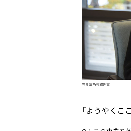
石井靖乃専務理事
「ようやくこ