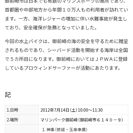
御前崎市は日本でも有数のマリンスポーツの拠点であり、
首都圏や中部地方から年間１０万人もの利用者が訪れてい
ます。一方、海洋レジャーの増加に伴い水難事故が発生し
ており、安全確保が急務となっていました。
今回の水上バイクは、御前崎の海の安全を守るために贈呈
されるものであり、シーバード活動を開始する海岸は全国
で５カ所目になります。御前崎においてはＪＰＷＡに登録
しているプロウィンドサーファーが活動にあたります。
記
1.日時
2012年7月14日（土）10:00〜11:30
2.場所
マリンパーク御前崎（御前崎市６１４０－９）
神事（修祓・玉串奉奠）