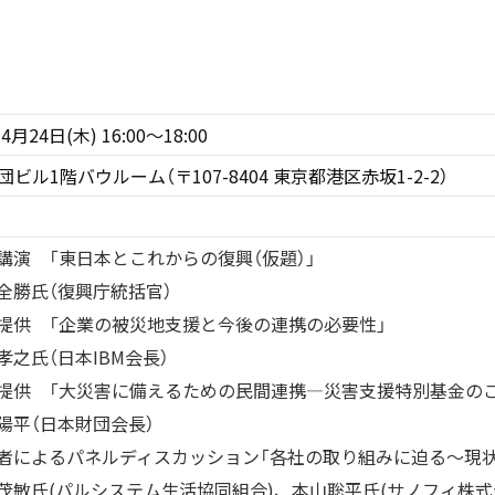
4月24日(木) 16:00〜18:00
ビル1階バウルーム（〒107-8404 東京都港区赤坂1-2-2）
講演 「東日本とこれからの復興（仮題）」
全勝氏（復興庁統括官）
提供 「企業の被災地支援と今後の連携の必要性」
孝之氏（日本IBM会長）
提供 「大災害に備えるための民間連携―災害支援特別基金のご
陽平（日本財団会長）
者によるパネルディスカッション「各社の取り組みに迫る〜現状
茂敏氏(パルシステム生活協同組合)、本山聡平氏(サノフィ株式