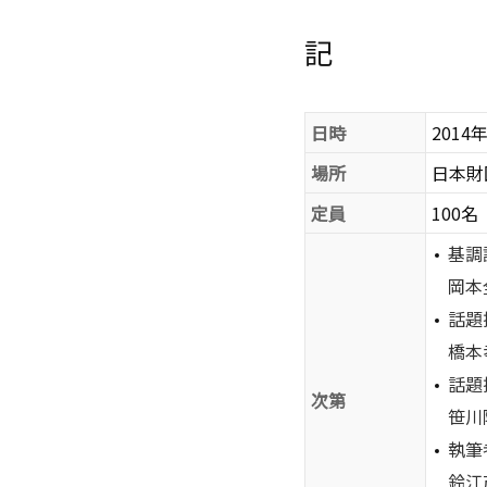
記
日時
2014年
場所
日本財団
定員
100名
基調
岡本
話題
橋本
話題
次第
笹川
執筆
鈴江