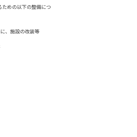
るための以下の整備につ
びに、施設の改装等
等