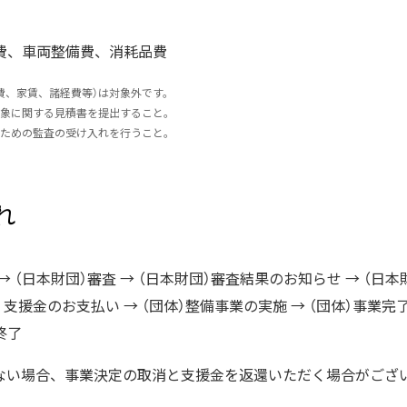
費、車両整備費、消耗品費
費、家賃、諸経費等）は対象外です。
象に関する見積書を提出すること。
ための監査の受け入れを行うこと。
れ
→ （日本財団）審査 → （日本財団）審査結果のお知らせ → （日
） 支援金のお支払い → （団体）整備事業の実施 → （団体）事業完
終了
ない場合、事業決定の取消と支援金を返還いただく場合がござ