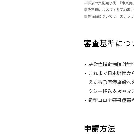
※
事業の実施完了後、「事業完
※
決定時にお送りする契約書お
※
整備品については、ステッカ
審査基準につ
感染症指定病院（特
これまで日本財団か
えた救急医療施設への
クシー移送支援やマ
新型コロナ感染症患
申請方法