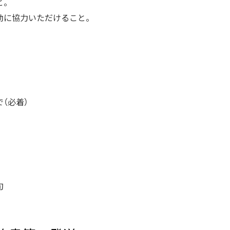
と。
動に協力いただけること。
で（必着）
旬