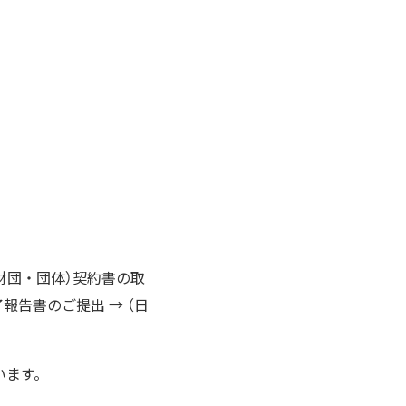
本財団・団体）契約書の取
了報告書のご提出 → （日
います。