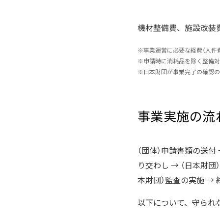
機材整備費、施設改装
※
事業運営に必要な経費（人件
※
申請時に消耗品を除く整備対
※
日本財団が事業完了の確認の
事業実施の流
（団体）申請書類の送付 
り交わし → （日本財団
本財団）監査の実施 → 
以下について、守られ