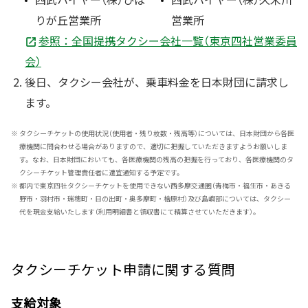
りが丘営業所
営業所
参照：全国提携タクシー会社一覧（東京四社営業委員
会）
後日、タクシー会社が、乗車料金を日本財団に請求し
ます。
※
タクシーチケットの使用状況（使用者・残り枚数・残高等）については、日本財団から各医
療機関に問合わせる場合がありますので、適切に把握していただきますようお願いしま
す。なお、日本財団においても、各医療機関の残高の把握を行っており、各医療機関のタ
クシーチケット管理責任者に適宜通知する予定です。
※
都内で東京四社タクシーチケットを使用できない西多摩交通圏（青梅市・福生市・あきる
野市・羽村市・瑞穂町・日の出町・奥多摩町・檜原村）及び島嶼部については、タクシー
代を現金支給いたします（利用明細書と領収書にて精算させていただきます）。
タクシーチケット申請に関する質問
支給対象