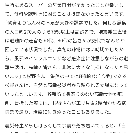
場所にあるスーパーの営業再開が早かったことが幸いし
て、食料や飲料水に困ることはほぼなかったと言います。
「物資よりも人材の不足が大きな課題でした。何しろ黒島
の人口約270人のうち75%以上は高齢者で、地震発生直後
は避難所の運営も70代、80代の皆さんが交代でなんとか
回している状況でした。真冬の非常に寒い時期でしたか
ら、風邪やインフルエンザなど感染症に注意しながらの避
難生活は、高齢の皆さんに非常に大きな負担になったと思
います」と杉野さん。集落の中では圧倒的な「若手」である
杉野さんは、自然と高齢被災者から頼られる立場になって
いったと言います。避難所で身寄りのない高齢女性が転
倒、骨折した際には、杉野さんが車で片道2時間かかる病
院まで送り、治療に付き添ったこともありました。
震災発生からしばらくして余震が落ち着いてくると、「自