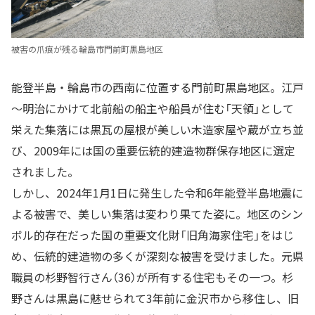
被害の爪痕が残る輪島市門前町黒島地区
能登半島・輪島市の西南に位置する門前町黒島地区。江戸
～明治にかけて北前船の船主や船員が住む「天領」として
栄えた集落には黒瓦の屋根が美しい木造家屋や蔵が立ち並
び、2009年には国の重要伝統的建造物群保存地区に選定
されました。
しかし、2024年1月1日に発生した令和6年能登半島地震に
よる被害で、美しい集落は変わり果てた姿に。地区のシン
ボル的存在だった国の重要文化財「旧角海家住宅」をはじ
め、伝統的建造物の多くが深刻な被害を受けました。元県
職員の杉野智行さん（36）が所有する住宅もその一つ。杉
野さんは黒島に魅せられて3年前に金沢市から移住し、旧