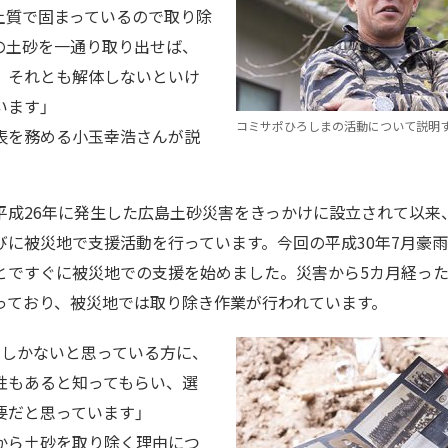
土質で固まっているので取り除
の土砂を一通り取り出せば、
、それとも解体しないといけ
います」
コミサポひろしまの活動について説明
表を務める小玉幸浩さんが説
平成26年に発生した広島土砂災害をきっかけに設立されて以来
びに被災地で支援活動を行っています。今回の平成30年7月豪
とですぐに被災地での支援を始めました。災害から5カ月経った
っており、被災地では取り除き作業が行われています。
るしかないと思っている方に、
性もあると知ってもらい、選
要だと思っています」
から土砂を取り除く理由につ