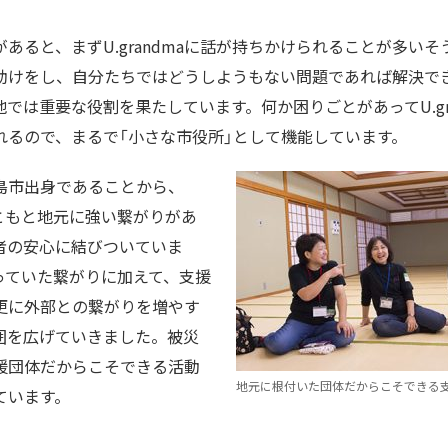
あると、まずU.grandmaに話が持ちかけられることが多い
助けをし、自分たちではどうしようもない問題であれば解決で
では重要な役割を果たしています。何か困りごとがあってU.gr
れるので、まるで「小さな市役所」として機能しています。
島市出身であることから、
ともと地元に強い繋がりがあ
者の安心に結びついていま
っていた繋がりに加えて、支援
更に外部との繋がりを増やす
囲を広げていきました。被災
援団体だからこそできる活動
地元に根付いた団体だからこそできる
っています。