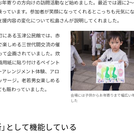
お年寄りの方向けの訪問活動など始めました。最近では週に2～
乗っています。参加者が笑顔になってくれるとこっちも元気にな
支援内容の変化について松島さんが説明してくれました。
町にある玉津公民館では、赤
で楽しめる三世代間交流の催
によって企画されていました。炊
画用紙に貼り付けるペイント
ーアレンジメント体験、アロ
ッサージ。老若男女楽しめる
ても賑わっていました。
会場には子供からお年寄りまで幅広い
した
所」として機能している