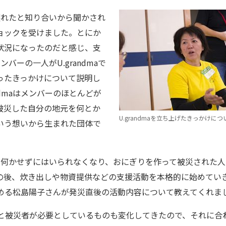
壊れたと知り合いから聞かされ
ョックを受けました。とにか
状況になったのだと感じ、支
バーの一人がU.grandmaで
ったきっかけについて説明し
ndmaはメンバーのほとんどが
被災した自分の地元を何とか
U.grandmaを立ち上げたきっかけに
いう想いから生まれた団体で
は何かせずにはいられなくなり、おにぎりを作って被災された
の後、炊き出しや物資提供などの支援活動を本格的に始めてい
表を務める松島陽子さんが発災直後の活動内容について教えてくれま
つと被災者が必要としているものも変化してきたので、それに合