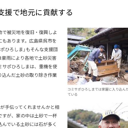
支援で地元に貢献する
動で被災地を復旧・復興しよ
にもあります。広島県呉市を
サポひろしま」もそんな支援団
は豪雨により各地で土砂災害
ミサポひろしまは、重機を使
り込んだ土砂の取り除き作業
コミサポひろしまでは家屋に入り込ん
ている
すが手伝ってくれませんかと相
ですが、家の中は土砂で一杯
込んでいる土砂には石が多く