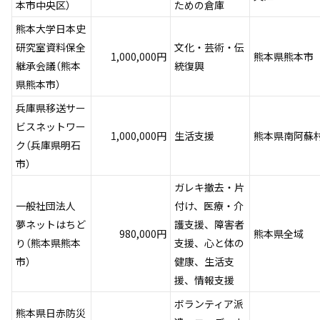
本市中央区）
ための倉庫
熊本大学日本史
研究室資料保全
文化・芸術・伝
1,000,000円
熊本県熊本市
継承会議（熊本
統復興
県熊本市）
兵庫県移送サー
ビスネットワー
1,000,000円
生活支援
熊本県南阿蘇
ク（兵庫県明石
市）
ガレキ撤去・片
一般社団法人
付け、医療・介
夢ネットはちど
護支援、障害者
980,000円
熊本県全域
り（熊本県熊本
支援、心と体の
市）
健康、生活支
援、情報支援
ボランティア派
熊本県日赤防災