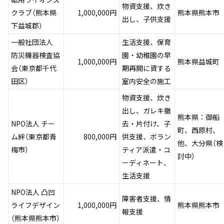
物資支援、炊き
クラブ（熊本県
1,000,000円
熊本県熊本市
出し、子供支援
下益城郡）
一般社団法人
生活支援、保育
防災機器検査協
園・幼稚園の早
1,000,000円
熊本県益城町
会（東京都千代
期再開に資する
田区）
室内安全の施工
物資支援、炊き
出し、ガレキ撤
熊本県：御船
NPO法人 チー
去・片付け、子
町、西原村、
ム絆（東京都青
800,000円
供支援、ボラン
他、大分県（検
梅市）
ティア派遣・コ
討中）
ーディネート、
生活支援
NPO法人 凸凹
障害者支援、情
ライフデザイン
1,000,000円
熊本県熊本市
報支援
（熊本県熊本市）