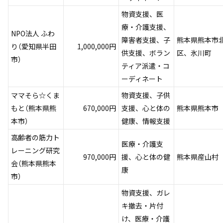
物資支援、医
療・介護支援、
NPO法人 ふわ
障害者支援、子
熊本県熊本市
り（愛知県半田
1,000,000円
供支援、ボラン
区、氷川町
市）
ティア派遣・コ
ーディネート
ママそら☆くま
物資支援、子供
もと（熊本県熊
670,000円
支援、心と体の
熊本県熊本市
本市）
健康、情報支援
高齢者の筋力ト
医療・介護支
レーニング研究
970,000円
援、心と体の健
熊本県産山村
会（熊本県熊本
康
市）
物資支援、ガレ
キ撤去・片付
け、医療・介護