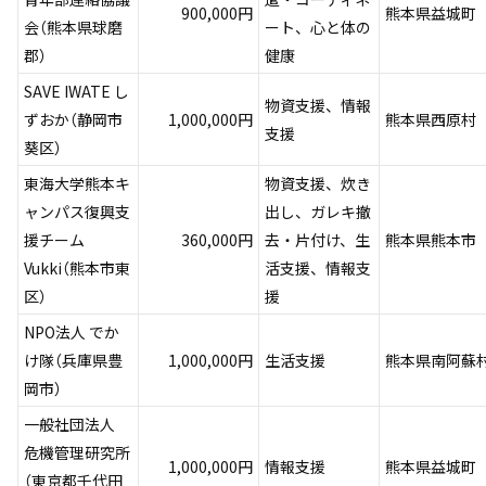
900,000円
熊本県益城町
会（熊本県球磨
ート、心と体の
郡）
健康
SAVE IWATE し
物資支援、情報
ずおか（静岡市
1,000,000円
熊本県西原村
支援
葵区）
東海大学熊本キ
物資支援、炊き
ャンパス復興支
出し、ガレキ撤
援チーム
360,000円
去・片付け、生
熊本県熊本市
Vukki（熊本市東
活支援、情報支
区）
援
NPO法人 でか
け隊（兵庫県豊
1,000,000円
生活支援
熊本県南阿蘇
岡市）
一般社団法人
危機管理研究所
1,000,000円
情報支援
熊本県益城町
（東京都千代田