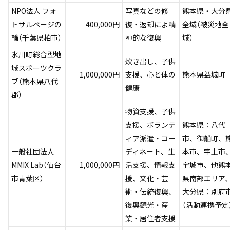
NPO法人 フォ
写真などの修
熊本県・大分
トサルベージの
400,000円
復・返却によ精
全域（被災地全
輪（千葉県柏市）
神的な復興
域）
氷川町総合型地
炊き出し、子供
域スポーツクラ
1,000,000円
支援、心と体の
熊本県益城町
ブ（熊本県八代
健康
郡）
物資支援、子供
支援、ボランテ
熊本県：八代
ィア派遣・コー
市、御船町、
一般社団法人
ディネート、生
本市、宇土市
MMIX Lab（仙台
1,000,000円
活支援、情報支
宇城市、他熊
市青葉区）
援、文化・芸
県南部エリア
術・伝統復興、
大分県：別府
復興観光・産
（活動連携予定
業・居住者支援