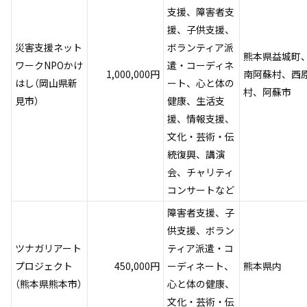
支援、障害者支
援、子供支援、
災害支援ネット
ボランティア派
熊本県益城町
ワークNPOかけ
遣・コーディネ
1,000,000円
南阿蘇村、西
はし（岡山県新
ート、心と体の
村、阿蘇市
見市）
健康、生活支
援、情報支援、
文化・芸術・伝
統復興、講演
会、チャリティ
コンサートなど
障害者支援、子
供支援、ボラン
ツナガリアート
ティア派遣・コ
プロジェクト
450,000円
ーディネート、
熊本県内
（熊本県熊本市）
心と体の健康、
文化・芸術・伝