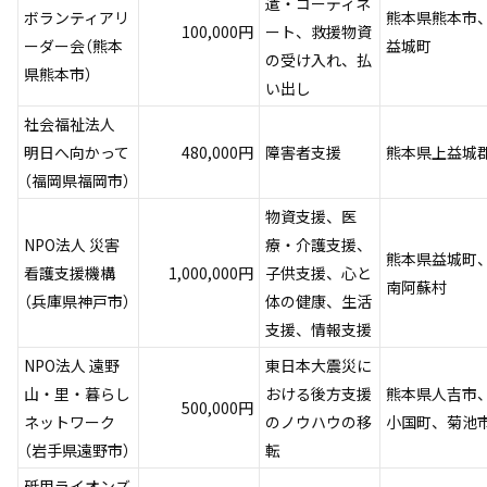
遣・コーディネ
ボランティアリ
熊本県熊本市
100,000円
ート、救援物資
ーダー会（熊本
益城町
の受け入れ、払
県熊本市）
い出し
社会福祉法人
明日へ向かって
480,000円
障害者支援
熊本県上益城
（福岡県福岡市）
物資支援、医
NPO法人 災害
療・介護支援、
熊本県益城町
看護支援機構
1,000,000円
子供支援、心と
南阿蘇村
（兵庫県神戸市）
体の健康、生活
支援、情報支援
NPO法人 遠野
東日本大震災に
山・里・暮らし
おける後方支援
熊本県人吉市
500,000円
ネットワーク
のノウハウの移
小国町、菊池
（岩手県遠野市）
転
砥用ライオンズ