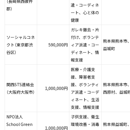
（長崎県西彼杵
遣・コーディネ
郡）
ート、心と体の
健康
ガレキ撤去・片
ソーシャルコネ
付け、ボランテ
熊本県熊本市
クト（東京都渋
590,000円
ィア派遣・コー
益城町
谷区）
ディネート、情
報支援
医療・介護支
援、障害者支
関西STS連絡会
援、ボランティ
熊本県熊本市
1,000,000円
（大阪府大阪市）
ア派遣・コーデ
西原村、益城
ィネート、生活
支援、情報支援
NPO法人
子供支援、衛生
School Green
環境改善・消毒
熊本県益城町
1,000,000円