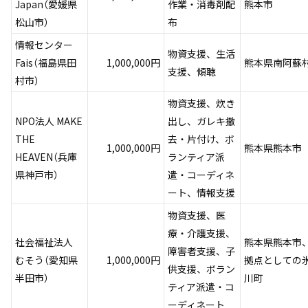
Japan（愛媛県
作業・消毒剤配
熊本市
松山市）
布
情報センター
物資支援、生活
Fais（福島県田
1,000,000円
熊本県南阿蘇
支援、傾聴
村市）
物資支援、炊き
NPO法人 MAKE
出し、ガレキ撤
THE
去・片付け、ボ
1,000,000円
熊本県熊本市
HEAVEN（兵庫
ランティア派
県神戸市）
遣・コーディネ
ート、情報支援
物資支援、医
療・介護支援、
社会福祉法人
熊本県熊本市
障害者支援、子
むそう（愛知県
1,000,000円
拠点としての
供支援、ボラン
半田市）
川町
ティア派遣・コ
ーディネート