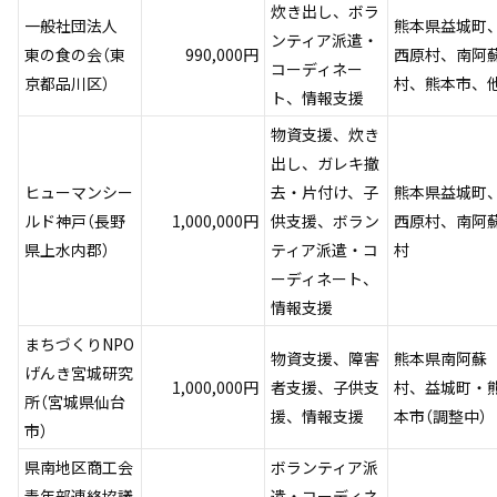
炊き出し、ボラ
一般社団法人
熊本県益城町
ンティア派遣・
東の食の会（東
990,000円
西原村、南阿
コーディネー
京都品川区）
村、熊本市、
ト、情報支援
物資支援、炊き
出し、ガレキ撤
ヒューマンシー
去・片付け、子
熊本県益城町
ルド神戸（長野
1,000,000円
供支援、ボラン
西原村、南阿
県上水内郡）
ティア派遣・コ
村
ーディネート、
情報支援
まちづくりNPO
物資支援、障害
熊本県南阿蘇
げんき宮城研究
1,000,000円
者支援、子供支
村、益城町・
所（宮城県仙台
援、情報支援
本市（調整中）
市）
県南地区商工会
ボランティア派
青年部連絡協議
遣・コーディネ