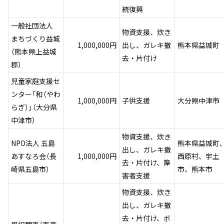
統復興
一般社団法人
物資支援、炊き
まちづくり益城
1,000,000円
出し、ガレキ撤
熊本県益城町
（熊本県上益城
去・片付け
郡）
児童家庭支援セ
ンター「和（やわ
1,000,000円
子供支援
大分県中津市
らぎ）」（大分県
中津市）
物資支援、炊き
NPO法人 五島
熊本県益城町
出し、ガレキ撤
あすなろ会（長
1,000,000円
西原村、宇土
去・片付け、障
崎県五島市）
市、熊本市
害者支援
物資支援、炊き
出し、ガレキ撤
去・片付け、ボ