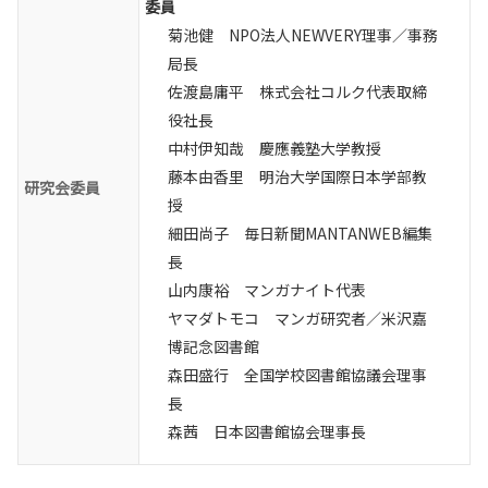
委員
菊池健 NPO法人NEWVERY理事／事務
局長
佐渡島庸平 株式会社コルク代表取締
役社長
中村伊知哉 慶應義塾大学教授
藤本由香里 明治大学国際日本学部教
研究会委員
授
細田尚子 毎日新聞MANTANWEB編集
長
山内康裕 マンガナイト代表
ヤマダトモコ マンガ研究者／米沢嘉
博記念図書館
森田盛行 全国学校図書館協議会理事
長
森茜 日本図書館協会理事長