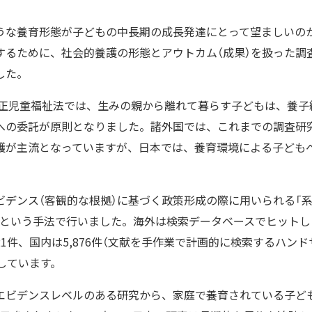
うな養育形態が子どもの中長期の成長発達にとって望ましいの
するために、社会的養護の形態とアウトカム（成果）を扱った調
した。
た改正児童福祉法では、生みの親から離れて暮らす子どもは、養
への委託が原則となりました。諸外国では、これまでの調査研
護が主流となっていますが、日本では、養育環境による子ども
ビデンス（客観的な根拠）に基づく政策形成の際に用いられる「
Review）」という手法で行いました。海外は検索データベースでヒット
1件、国内は5,876件（文献を手作業で計画的に検索するハン
しています。
エビデンスレベルのある研究から、家庭で養育されている子ど