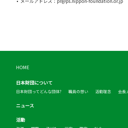
メールアドレス：pr@ps.nippon-foundation.or.jp
HOME
日本財団について
日本財団ってどんな団体?
職員の想い
活動理念
会長
ニュース
活動