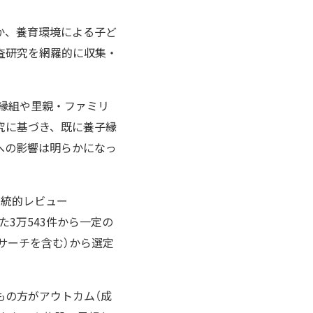
か、養育環境による子ど
査研究を網羅的に収集・
子縁組や里親・ファミリ
究に基づき、既に養子縁
への影響は明らかになっ
系統的レビュー
した3万543件から一定の
ドサーチを含む）から選定
もの方がアウトカム（成