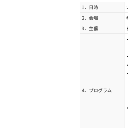
1．日時
2．会場
3．主催
4．プログラム