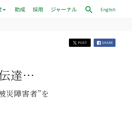
付
助成
採用
ジャーナル
English
POST
SHARE
伝達…
被災障害者”を