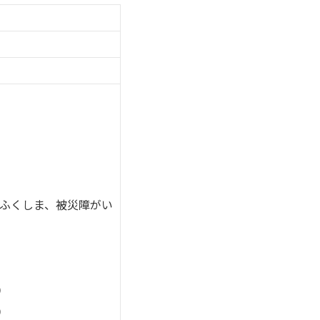
ーふくしま、被災障がい
）
）