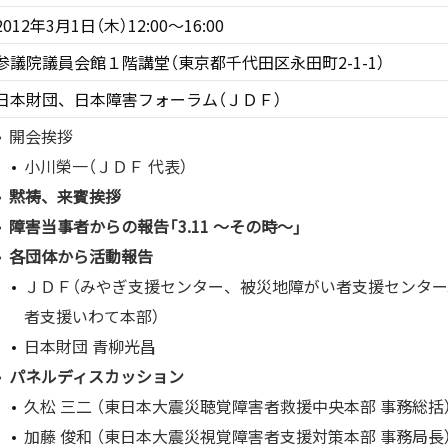
2012年3月1日（木）12:00〜16:00
参議院議員会館１階講堂（東京都千代田区永田町2-1-1）
日本財団、日本障害フォーラム（ＪＤＦ）
開会挨拶
小川榮一（ＪＤＦ 代表）
黙祷、来賓挨拶
障害当事者からの報告「3.11 〜その時〜」
各団体から活動報告
ＪＤＦ（みやぎ支援センター、被災地障がい者支援センタ
者支援いわて本部）
日本財団 青柳光昌
パネルディスカッション
久松 三二 （東日本大震災聴覚障害者救援中央本部 事務総括
加藤 俊和 （東日本大震災視覚障害者支援対策本部 事務局長