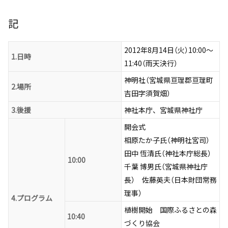
記
2012年8月14日（火）10:00〜
1.日時
11:40（雨天決行）
神明社（宮城県亘理郡亘理町
2.場所
吉田字須賀畑）
3.後援
神社本庁、宮城県神社庁
開会式
相原たか子氏（神明社宮司）
田中 恆清氏（神社本庁総長）
10:00
千葉 博男氏（宮城県神社庁
長） 佐藤英夫（日本財団常務
理事）
4.プログラム
植樹開始 国際ふるさとの森
10:40
づくり協会