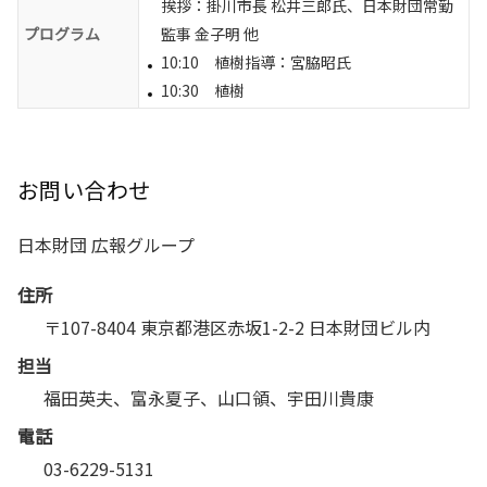
挨拶：掛川市長 松井三郎氏、日本財団常勤
プログラム
監事 金子明 他
10:10 植樹指導：宮脇昭氏
10:30 植樹
お問い合わせ
日本財団 広報グループ
住所
〒107-8404 東京都港区赤坂1-2-2 日本財団ビル内
担当
福田英夫、富永夏子、山口領、宇田川貴康
電話
03-6229-5131