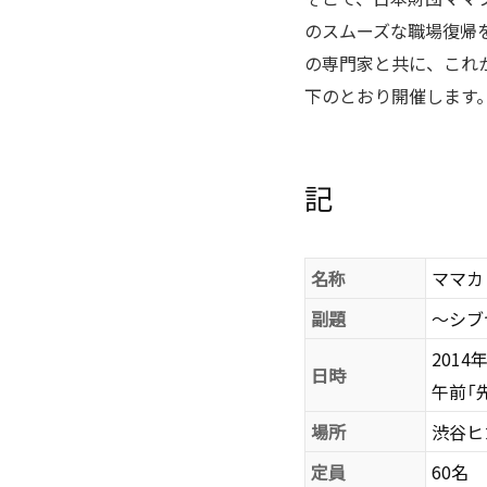
のスムーズな職場復帰
の専門家と共に、これ
下のとおり開催します
記
名称
ママカ
副題
〜シブ
2014
日時
午前「先
場所
渋谷ヒカ
定員
60名