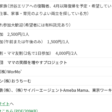
家族（渋谷エリアへの復職者、4月以降復帰を予定・希望して
仕事、家事・育児のよりよい両立を探している方）
れ参加大歓迎（希望者には有料託児あり）
 2,500円/1人
加（午前または午後のみ） 1,500円/1人
割・ママ友割（2名で1日参加） 4,000円/2人
団 ママの笑顔を増やすプロジェクト
株）WorMo’
ン（株）おうちーむ
鉄（株）、（株）サイバーエージェントAmeba Mama、東京ワー
サイト
へ
ら（PDF/209KB）