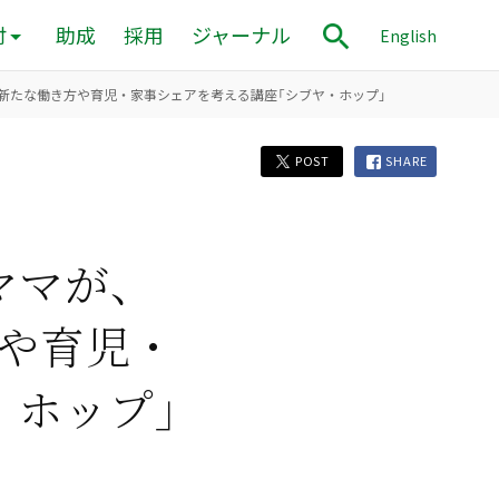
付
助成
採用
ジャーナル
English
新たな働き方や育児・家事シェアを考える講座「シブヤ・ホップ」
POST
SHARE
ママが、
や育児・
・ホップ」