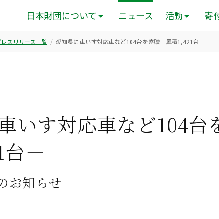
日本財団について
ニュース
活動
寄
のプレスリリース一覧
愛知県に車いす対応車など104台を寄贈―累積1,421台－
車いす対応車など104台
21台－
のお知らせ