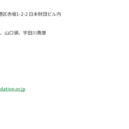
都港区赤坂1-2-2 日本財団ビル内
、山口領、宇田川貴康
ation.or.jp