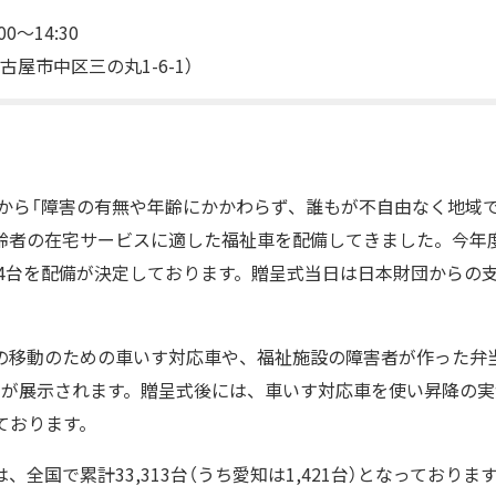
00〜14:30
屋市中区三の丸1-6-1）
度から「障害の有無や年齢にかかわらず、誰もが不自由なく地域
齢者の在宅サービスに適した福祉車を配備してきました。今年
04台を配備が決定しております。贈呈式当日は日本財団からの支
。
の移動のための車いす対応車や、福祉施設の障害者が作った弁
台が展示されます。贈呈式後には、車いす対応車を使い昇降の
ております。
全国で累計33,313台（うち愛知は1,421台）となっておりま