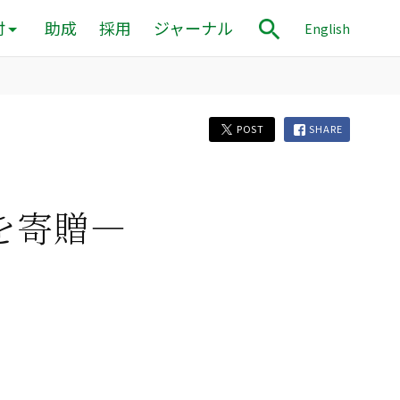
付
助成
採用
ジャーナル
English
POST
SHARE
を寄贈―