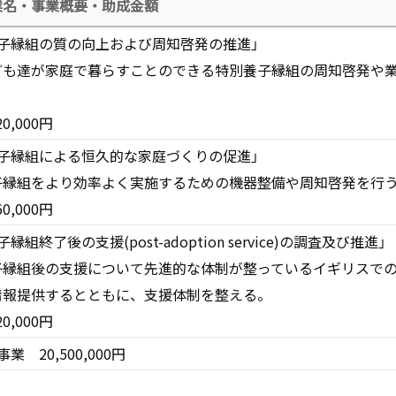
業名・事業概要・助成金額
養子縁組の質の向上および周知啓発の推進」
ども達が家庭で暮らすことのできる特別養子縁組の周知啓発や
。
20,000円
養子縁組による恒久的な家庭づくりの促進」
子縁組をより効率よく実施するための機器整備や周知啓発を行
60,000円
子縁組終了後の支援(post-adoption service)の調査及び推進」
子縁組後の支援について先進的な体制が整っているイギリスで
情報提供するとともに、支援体制を整える。
20,000円
事業 20,500,000円