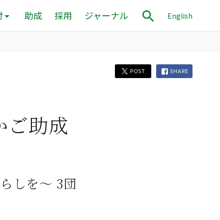
付
助成
採用
ジャーナル
English
POST
SHARE
かご助成
らしを〜 3団