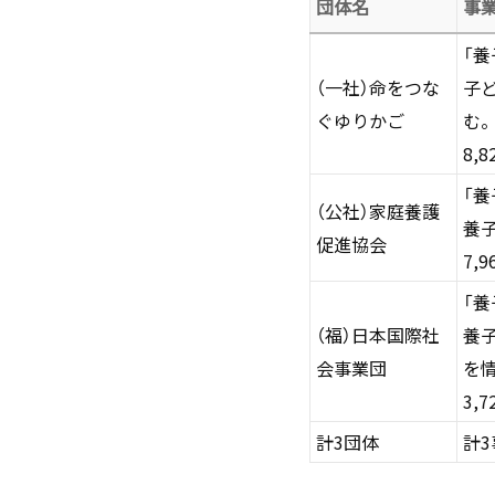
団体名
事
「
（一社）命をつな
子
ぐゆりかご
む
8,8
「
（公社）家庭養護
養
促進協会
7,9
「養
（福）日本国際社
養
会事業団
を
3,7
計3団体
計3