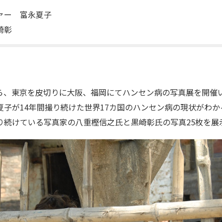
ァー 富永夏子
崎彰
金）から、東京を皮切りに大阪、福岡にてハンセン病の写真展を開
子が14年間撮り続けた世界17カ国のハンセン病の現状がわか
り続けている写真家の八重樫信之氏と黒崎彰氏の写真25枚を展