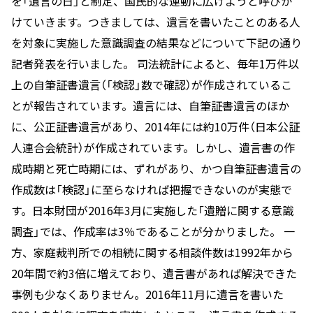
を「遺言の日」と制定、国民的な運動に広げようと呼びか
けていきます。つきましては、遺言を書いたことのある人
を対象に実施した意識調査の結果などについて下記の通り
記者発表を行いました。 司法統計によると、毎年1万件以
上の自筆証書遺言（「検認」数で確認）が作成されているこ
とが報告されています。遺言には、自筆証書遺言のほか
に、公正証書遺言があり、2014年には約10万件（日本公証
人連合会統計）が作成されています。しかし、遺言書の作
成時期と死亡時期には、ずれがあり、かつ自筆証書遺言の
作成数は「検認」に至らなければ把握できないのが実態で
す。日本財団が2016年3月に実施した「遺贈に関する意識
調査」では、作成率は3％であることが分かりました。 一
方、家庭裁判所での相続に関する相談件数は1992年から
20年間で約3倍に増えており、遺言書があれば解決できた
事例も少なくありません。2016年11月に遺言を書いた