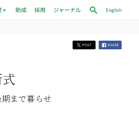
付
助成
採用
ジャーナル
English
POST
SHARE
所式
最期まで暮らせ