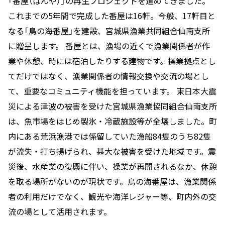
「番屋（ばんや）」の再生プロジェクトを進めてきました。
これまでの5年間で完成した番屋は16軒。今般、17軒目と
なる「鳥の海番屋」を建設、宮城県漁業共同組合仙南支所
に贈呈します。 番屋とは、漁場の近くで漁業関係者が作
業や休憩、時には宿泊したりする建物です。操業拠点とし
てだけではなく、漁業関係者の情報交換や交流の場とし
て、重要なコミュニティ機能を担っています。 東日本大震
災による津波の被害を受けた宮城県漁業協同組合仙南支所
は、魚市場をはじめ製氷・冷蔵施設等が全壊しました。町
内にある荒浜漁港では係留していた漁船84隻のうち82隻
が流失・打ち揚げられ、甚大な被害を受けた地域です。震
災後、水産業の復興に伴い、操業が再開されるなか、休憩
を取る場所がないのが現状です。鳥の海番屋は、漁業関係
者の利用だけでなく、観光や海洋レジャー等、町内外の交
流の場として活用されます。