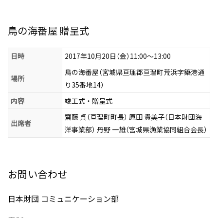
鳥の海番屋 贈呈式
日時
2017年10月20日（金）11:00～13:00
鳥の海番屋（宮城県亘理郡亘理町荒浜字築港通
場所
り35番地14）
内容
竣工式・贈呈式
齋藤 貞（亘理町町長） 原田 貴美子（日本財団海
出席者
洋事業部） 丹野 一雄（宮城県漁業協同組合会長）
お問い合わせ
日本財団 コミュニケーション部