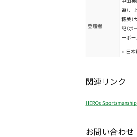
中田英
道）、
穂美（
登壇者
記（ボ
ーボー
日本
関連リンク
HEROs Sportsmansh
お問い合わせ