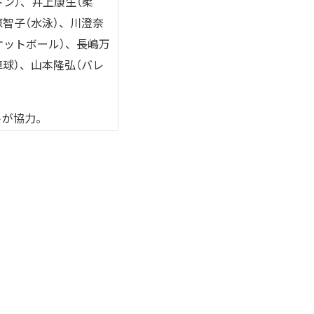
トン）、井上康生（柔
原智子（水泳）、川澄奈
ケットボール）、長嶋万
卓球）、山本隆弘（バレ
トが協力。