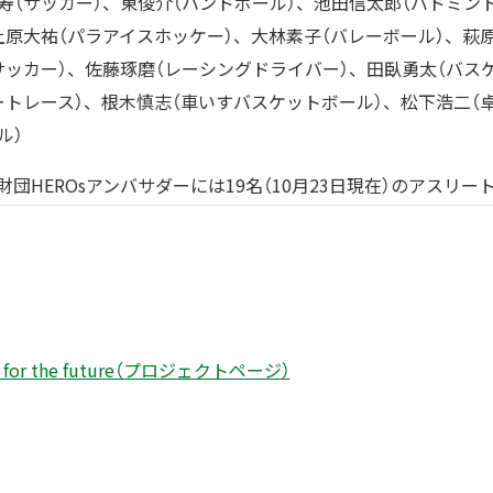
寿（サッカー）、東俊介（ハンドボール）、池田信太郎（バドミン
上原大祐（パラアイスホッケー）、大林素子（バレーボール）、萩
サッカー）、佐藤琢磨（レーシングドライバー）、田臥勇太（バス
ートレース）、根木慎志（車いすバスケットボール）、松下浩二（
ル）
財団HEROsアンバサダーには19名（10月23日現在）のアスリー
ip for the future（プロジェクトページ）