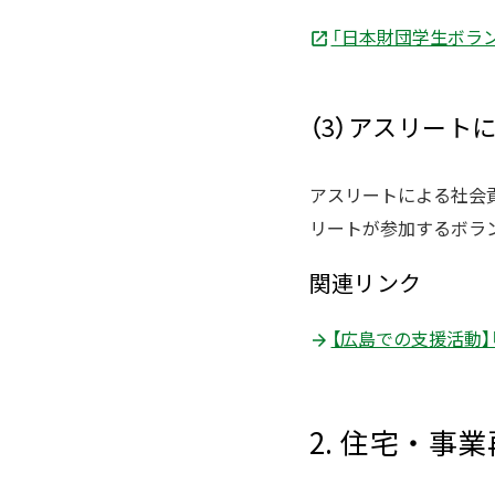
「日本財団学生ボラン
（3）アスリート
アスリートによる社会貢
リートが参加するボラ
関連リンク
【広島での支援活動】
2. 住宅・