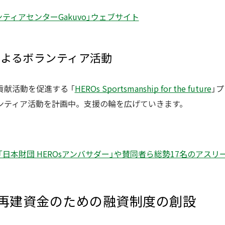
ティアセンターGakuvo」ウェブサイト
によるボランティア活動
献活動を促進する 「
HEROs Sportsmanship for the future
」
ンティア活動を計画中。支援の輪を広げていきます。
「日本財団 HEROsアンバサダー」や賛同者ら総勢17名のアス
事業再建資金のための融資制度の創設