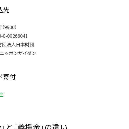
込先
9900）
-00266041
財団法人日本財団
）ニッポンザイダン
ド寄付
金
」と「義援金」の違い