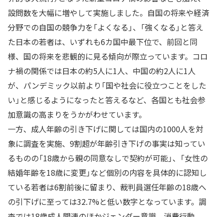
設問数を大幅に増やして実施しました。自国の将来や経済
分野での自国の競争力を「よくなる」、「強くなる」と答え
た日本の若者は、いずれも6カ国中最下位で、前回と同
様、国の将来を悲観的に見る傾向が際立っています。コロ
ナ禍の関係では日本の約5人に1人、中国の約2人に1人
が、パンデミック以前より「国や社会に役立つことをした
い」と感じるようになったと答えるなど、各国とも社会参
加意識の高まりをうかがわせています。
一方、成人年齢の引き下げに関しては国内の1000人を対
象に調査を実施、9割超が年齢引き下げの事実は知ってい
るものの「18歳から親の同意なしで契約が可能」、「女性の
結婚年齢を18歳に変更」など個別の内容を具体的に認知し
ている若者は6割前後に留まり、裁判員選任年齢の18歳へ
の引下げに至っては32.7%と低い数字となっています。調
査では18歳成人関連のほかジェンダー意識、消費行動、