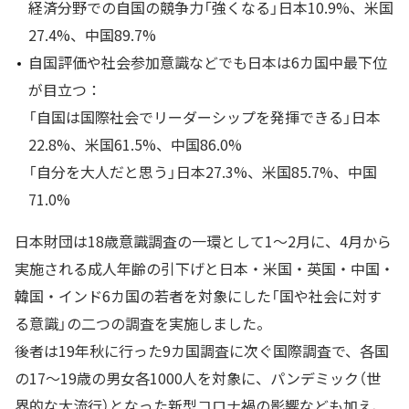
経済分野での自国の競争力「強くなる」日本10.9%、米国
27.4%、中国89.7%
自国評価や社会参加意識などでも日本は6カ国中最下位
が目立つ：
「自国は国際社会でリーダーシップを発揮できる」日本
22.8%、米国61.5%、中国86.0%
「自分を大人だと思う」日本27.3%、米国85.7%、中国
71.0%
日本財団は18歳意識調査の一環として1～2月に、4月から
実施される成人年齢の引下げと日本・米国・英国・中国・
韓国・インド6カ国の若者を対象にした「国や社会に対す
る意識」の二つの調査を実施しました。
後者は19年秋に行った9カ国調査に次ぐ国際調査で、各国
の17～19歳の男女各1000人を対象に、パンデミック（世
界的な大流行）となった新型コロナ禍の影響なども加え、