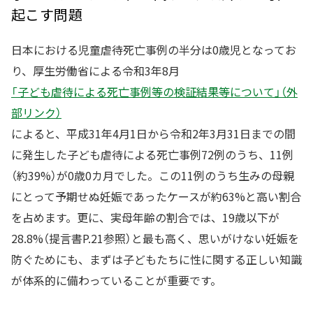
起こす問題
日本における児童虐待死亡事例の半分は0歳児となってお
り、厚生労働省による令和3年8月
「子ども虐待による死亡事例等の検証結果等について」（外
部リンク）
によると、平成31年4月1日から令和2年3月31日までの間
に発生した子ども虐待による死亡事例72例のうち、11例
（約39%）が0歳0カ月でした。この11例のうち生みの母親
にとって予期せぬ妊娠であったケースが約63%と高い割合
を占めます。更に、実母年齢の割合では、19歳以下が
28.8%（提言書P.21参照）と最も高く、思いがけない妊娠を
防ぐためにも、まずは子どもたちに性に関する正しい知識
が体系的に備わっていることが重要です。