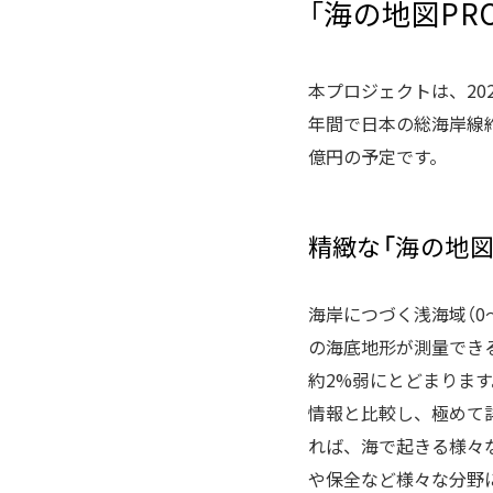
「海の地図PRO
本プロジェクトは、20
年間で日本の総海岸線約3
億円の予定です。
精緻な「海の地
海岸につづく浅海域（0
の海底地形が測量できる
約2%弱にとどまりま
情報と比較し、極めて
れば、海で起きる様々
や保全など様々な分野