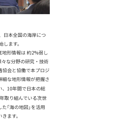
る、日本全国の海岸につ
開始します。
地形情報は 約2%弱し
様々な分野の研究・技術
路協会と協働で本プロジ
詳細な地形情報が把握さ
い、10年間で日本の総
長年取り組んでいる次世
た「海の地図」を活用
いきます。