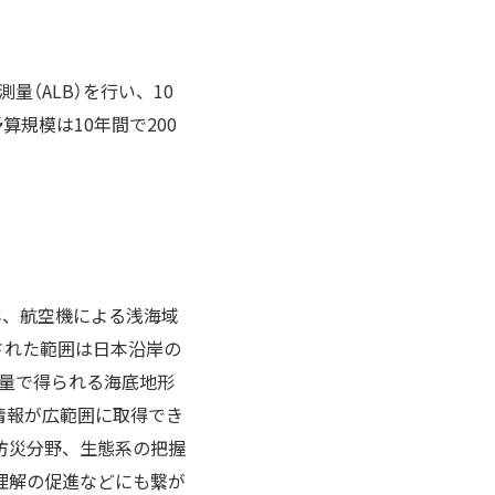
（ALB）を行い、10
算規模は10年間で200
年、航空機による浅海域
された範囲は日本沿岸の
量で得られる海底地形
情報が広範囲に取得でき
防災分野、生態系の把握
理解の促進などにも繋が