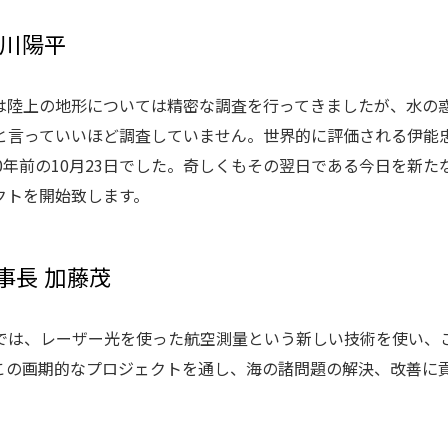
笹川陽平
は陸上の地形については精密な調査を行ってきましたが、水の
と言っていいほど調査していません。世界的に評価される伊能
0年前の10月23日でした。奇しくもその翌日である今日を新
クトを開始致します。
事長 加藤茂
では、レーザー光を使った航空測量という新しい技術を使い、
この画期的なプロジェクトを通し、海の諸問題の解決、改善に