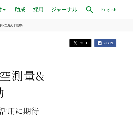
付
助成
採用
ジャーナル
English
ROJECT始動
POST
SHARE
空測量&
動
活用に期待