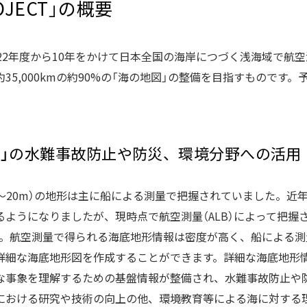
JECT」の概要
22年度から10年をかけて日本全国の海岸につづく浅海域で航空測量
5,000kmの約90%の「海の地図」の整備を目指すものです。予
図」の水難事故防止や防災、環境分野への活用
～20m）の地形は主に船による測量で把握されていました。近
ようになりましたが、現時点で航空測量（ALB）によって把握
す。航空測量で得られる海底地形情報は密度が高く、船による測
詳細な海底地形図を作成することができます。詳細な海底地形
な事象を理解するための基盤情報が整備され、水難事故防止や
における研究や技術の向上の他、環境教育等による海に対する