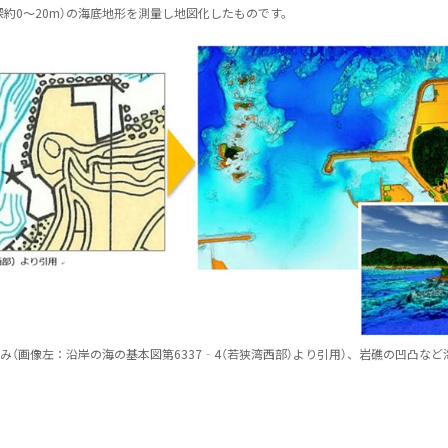
深約0〜20m）の海底地形を測量し地図化したものです。
（画像左：沿岸の海の基本図第6337‐4（若狭湾西部）より引用）、岩礁の凹凸など