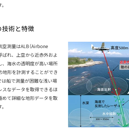
す。
）の技術と特徴
量はALB（Airbone
ry）と呼ばれ、上空から近赤外およ
し、海水の透明度が高い場所
での地形を計測することができ
では船で測量が困難な浅い場
レスなデータを取得できるほ
極めて詳細な地形データを取
す。