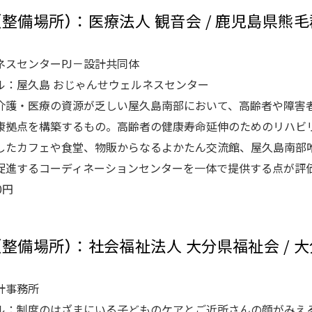
体（整備場所）：医療法人 観音会 / 鹿児島県熊
ネスセンターPJ－設計共同体
ル：屋久島 おじゃんせウェルネスセンター
介護・医療の資源が乏しい屋久島南部において、高齢者や障害
康拠点を構築するもの。高齢者の健康寿命延伸のためのリハビ
したカフェや食堂、物販からなるよかたん交流館、屋久島南部
促進するコーディネーションセンターを一体で提供する点が評
0円
体（整備場所）：社会福祉法人 大分県福祉会 / 
計事務所
ル：制度のはざまにいる子どものケアとご近所さんの顔がみえる