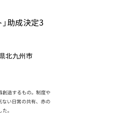
ト」助成決定3
岡県北九州市
再創造するもの。制度や
気ない日常の共有、赤の
した。