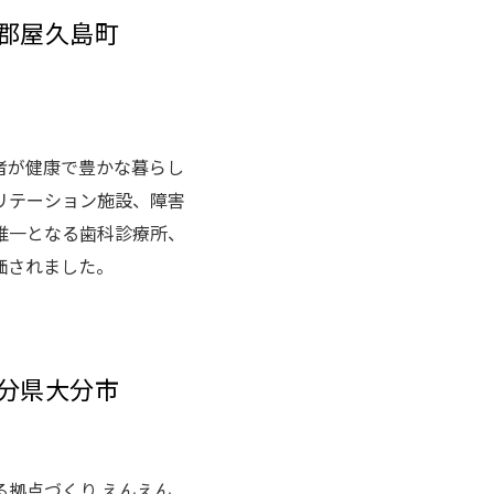
毛郡屋久島町
者が健康で豊かな暮らし
リテーション施設、障害
唯一となる歯科診療所、
価されました。
大分県大分市
拠点づくり えんえん