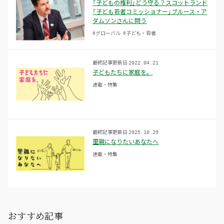
「子どもの権利」どう守る？スコットランド
「子ども若者コミッショナー」ブルース・ア
ダムソンさんに問う
#グローバル
#子ども・若者
最終記事更新日
2022.04.21
子どもたちに家庭を。
連載・特集
最終記事更新日
2025.10.29
里親になりたいあなたへ
連載・特集
おすすめ記事