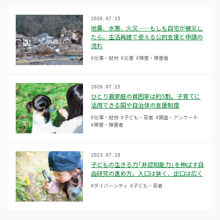
2026.07.15
地震、水害、火災——もしも自宅が被災し
たら。生活再建で使える公的支援と申請の
流れ
#仕事・就労
#災害
#障害・障害者
2026.07.15
ひとり親家庭の貧困率は約5割。子育てに
活用できる国や自治体の支援制度
#仕事・就労
#子ども・若者
#調査・アンケート
#障害・障害者
2023.07.19
子どもの生きる力「非認知能力」を伸ばす自
由研究の進め方。入口は狭く、出口は広く
#ダイバーシティ
#子ども・若者