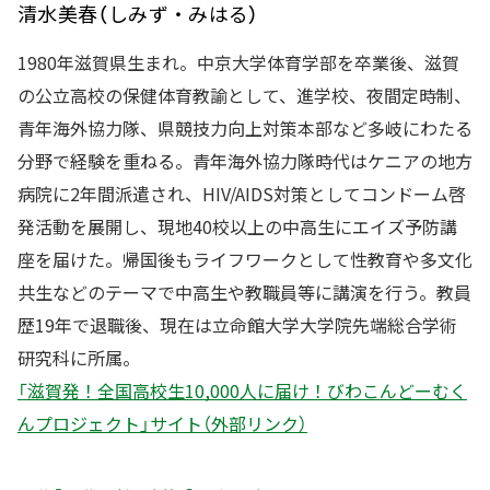
清水美春（しみず・みはる）
1980年滋賀県生まれ。中京大学体育学部を卒業後、滋賀
の公立高校の保健体育教諭として、進学校、夜間定時制、
青年海外協力隊、県競技力向上対策本部など多岐にわたる
分野で経験を重ねる。
青年海外協力隊時代はケニアの地方
病院に2年間派遣され、HIV/AIDS対策としてコンドーム啓
発活動を展開し、現地40校以上の中高生にエイズ予防講
座を届けた。帰国後もライフワークとして性教育や多文化
共生などのテーマで中高生や教職員等に講演を行う。教員
歴19年で退職後、現在は立命館大学大学院先端総合学術
研究科に所属。
「滋賀発！全国高校生10,000人に届け！びわこんどーむく
んプロジェクト」サイト（外部リンク）