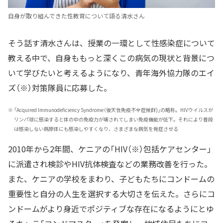
自身が取り組んできた性教育について語る清水さん
そう話す清水さんは、授業の一環として性感染症について
教える中で、自身ももっと深くこの病気の現状と背景につ
いて学びたいと考えるようになり、青年海外協力隊のエイ
ズ（※）対策隊員に応募した。
※
「Acquired Immunodeficiency Syndrome（後天性免疫不全症候群)」の略称。HIVウイルスが
リンパ球に感染すると体の中の免疫力が壊されてしまい免疫機能が低下。それにより普段
は感染しない病原体にも感染しやすくなり、さまざまな病気を発症させる
2010年から2年間、ケニアの「HIV（※）包括ケアセンター」
に派遣され検診やHIV抗体検査などの業務改善を行った。
また、ケニアの学校をまわり、子どもたちにコンドームの
重要性と自分の人生を選択する大切さを伝えた。さらにコ
ンドームがより身近でポジティブな存在になるようにとゆ