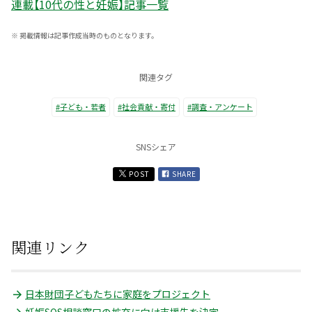
連載【10代の性と妊娠】記事一覧
※
掲載情報は記事作成当時のものとなります。
関連タグ
#子ども・若者
#社会貢献・寄付
#調査・アンケート
SNSシェア
POST
SHARE
関連リンク
日本財団子どもたちに家庭をプロジェクト
妊娠SOS相談窓口の拡充に向け支援先を決定