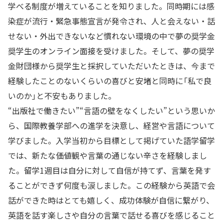
学べる制度が増えていることを知りました。同時期には感
染症が流行・緊急事態宣言が発令され、人と会えない・話
せない・外出できないなど慣れない環境の中で夢の奨学金
奨学生のオンライン面接を受けました。そして、夢の奨学
金財団様から奨学生と採択していただいたときは、今まで
経験したことのないくらいの喜びと安堵と同時に「私で良
いのか」と不安もありました。
“出版社で働きたい”“言語の壁をなくしたい”という思いか
ら、国際教養学部への進学を決意し、経営や言語について
学びました。入学当初から目標として掲げていた語学留学
では、新たな価値観や言葉の通じない辛さを経験しまし
た。留学1週目は自分に対して自信が持てず、言葉を発す
ることができず何度も涙しました。この経験から英語で会
話ができた時はとても嬉しく、成功体験が自信に繋がり、
英語を話す楽しさや自分の言葉で話せる喜びを感じること