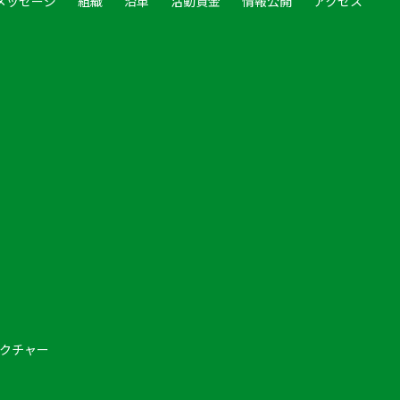
メッセージ
組織
沿革
活動資金
情報公開
アクセス
クチャー