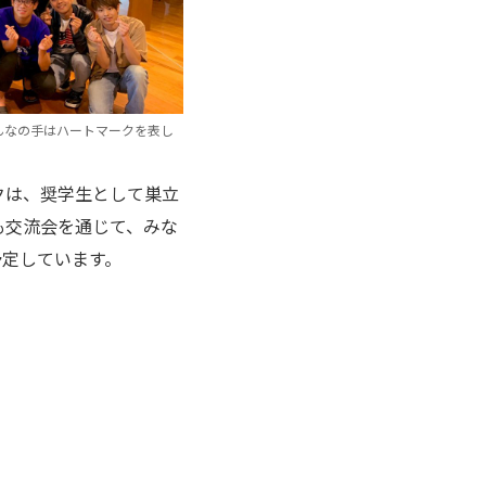
んなの手はハートマークを表し
クは、奨学生として巣立
も交流会を通じて、みな
予定しています。