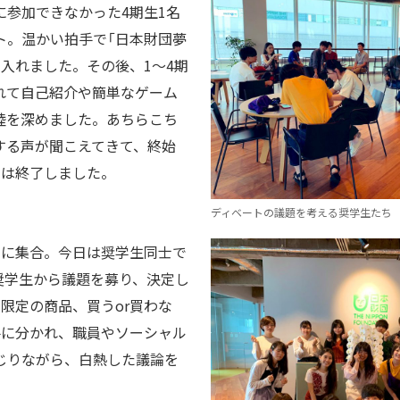
に参加できなかった4期生1名
ト。温かい拍手で「日本財団夢
入れました。その後、1～4期
れて自己紹介や簡単なゲーム
睦を深めました。あちらこち
する声が聞こえてきて、終始
目は終了しました。
ディベートの議題を考える奨学生たち
ルに集合。今日は奨学生同士で
奨学生から議題を募り、決定し
限定の商品、買うor買わな
手に分かれ、職員やソーシャル
じりながら、白熱した議論を