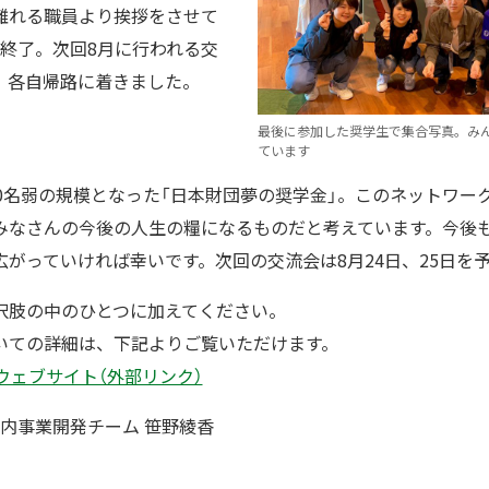
離れる職員より挨拶をさせて
事終了。次回8月に行われる交
、各自帰路に着きました。
最後に参加した奨学生で集合写真。み
ています
0名弱の規模となった「日本財団夢の奨学金」。このネットワー
みなさんの今後の人生の糧になるものだと考えています。今後
がっていければ幸いです。次回の交流会は8月24日、25日を
択肢の中のひとつに加えてください。
いての詳細は、下記よりご覧いただけます。
ウェブサイト（外部リンク）
国内事業開発チーム 笹野綾香