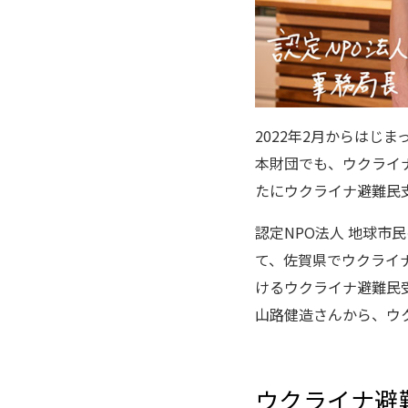
2022年2月からはじ
本財団でも、ウクライ
たにウクライナ避難民
認定NPO法人 地球市
て、佐賀県でウクライ
けるウクライナ避難民
山路健造さんから、ウ
ウクライナ避