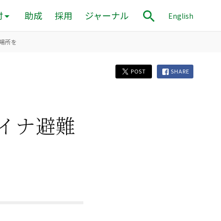
付
助成
採用
ジャーナル
English
場所を
POST
SHARE
イナ避難