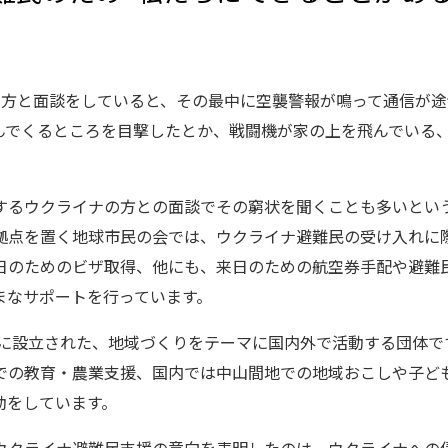
る方と面談をしていると、その最中に空襲警報が鳴って通信が
んでくるところを目撃したとか、戦闘機が家の上を飛んでいる
するウクライナの方との面談でその窮状を聞くことも多いとい
拠点を置く地球市民の会では、ウクライナ避難民の受け入れに
日のためのビザ取得、他にも、来日のための航空券手配や避難
まなサポートを行っています。
3年に設立された、地域づくりをテーマに国内外で活動する団体で
での教育・農業支援、国内では中山間地での地域おこしや子ど
動をしています。
ウクライナ避難民支援の意向を表明したのは、ウクライナへの