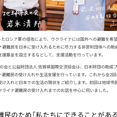
まったロシア軍の侵攻により、ウクライナには国外への避難を希
ナ避難民を日本に受け入れるために尽力する非営利団体への助
支援基金を設立するなどして、支援活動を行っています。
民の会と公益財団法人 佐賀県国際交流協会は、日本財団の助成
ナ避難民の受け入れや生活支援を行っています。これから全2回
受け入れと日本での生活の現状をご紹介します。初回は地球市
クライナ避難民の受け入れまでのお話を中心に伺いました。
難民のため「私たちにできることがあ