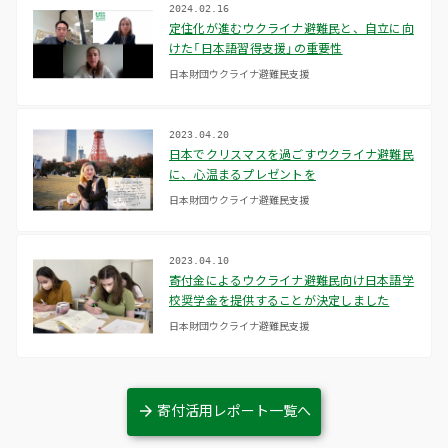
2024.02.16
定住化が進むウクライナ避難民と、自立に向
けた「日本語習得支援」の重要性
日本財団ウクライナ避難民支援
2023.04.20
日本でクリスマスを過ごすウクライナ避難民
に、心温まるプレゼントを
日本財団ウクライナ避難民支援
2023.04.10
寄付金によるウクライナ避難民向け日本語学
校奨学金を提供することが決定しました
日本財団ウクライナ避難民支援
寄付活用レポート一覧へ