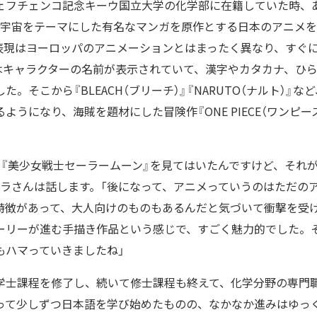
ェフチェンコ記念キーウ国立大学の化学部に在籍していた時、
）という宇宙をテーマにした有名なマンガを原作とする日本のアニメ
表現はヨーロッパのアニメーションとはまったく異なり、すぐ
はキャラクターの名前が表示されていて、漢字やカタカナ、ひ
。そこから『BLEACH（ブリーチ）』『NARUTO（ナルト）』
ようになり、海賊を題材にした冒険作『ONE PIECE（ワンピー
で『美少女戦士セーラームーン』を見てはいたんですけど、それ
コラさんは話します。「後になって、アニメっていうのはただの
特徴があって、大人向けのものもあるんだと気づいて衝撃を受
ーリーが進む手描き作品という感じで、すごく魅力的でした。
もハマっていきましたね」
学士課程を修了し、続いて修士課程も終えて、化学分野の専門職に
って少しずつ日本語を学び始めたものの、なかなか進みはゆっ