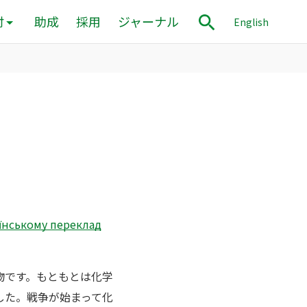
付
助成
採用
ジャーナル
English
нському переклад
物です。もともとは化学
した。戦争が始まって化