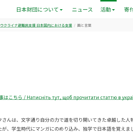
日本財団について
ニュース
活動
寄
ウクライナ避難民支援 日本国内における支援
画と言葉
/ Натисніть тут, щоб прочитати статтю в украї
クさんは、文字通り自分の力で道を切り開いてきた卓越した人
たが、学生時代にマンガにのめり込み、独学で日本語を覚えま