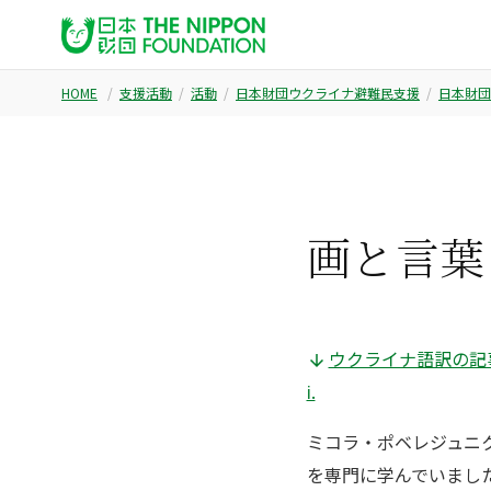
HOME
支援活動
活動
日本財団ウクライナ避難民支援
日本財団
画と言葉
ウクライナ語訳の記事はこちら 
і.
ミコラ・ポベレジュニ
を専門に学んでいまし