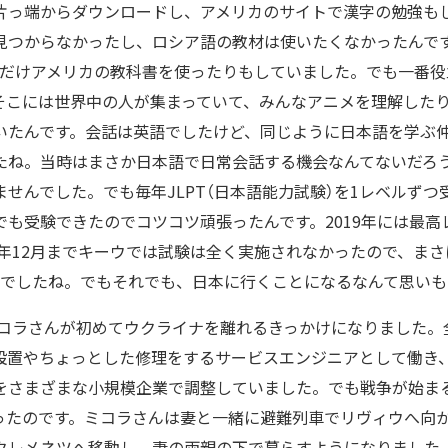
片っ端からダウンロードし、アメリカのサイトで漢字の勉強も
見つからなかったし、ロシア語の教材は使いたくなかったんで
とだけアメリカの教科書を使ったりもしていました。でも一番役
そこには世界中の人が集まっていて、みんなアニメを理解した
いたんです。会話は英語でしたけど、同じように日本語を学ぶ
たね。当時はまさか日本語で日常会話する機会なんてないだろ
せんでした。でも毎年JLPT（日本語能力試験）を1レベルず
も受験できたのでコツコツ頑張ったんです。2019年には最高
3年12月までキーウでは試験は全く実施されなかったので、まさ
グでしたね。でもそれでも、日本に行くことになるなんて思いも
、ミコラさんが初めてウクライナを離れるきっかけになりました。
設置やちょっとした修理をするサービスエンジニアとして働き
をさまざまな小規模企業で調整していました。でも戦争が始ま
ったのです。ミコラさんは妻と一緒に避難列車でリヴィウへ向
クレメネツへ移動し、妻の両親の下で暮らすようになりました