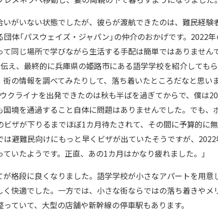
合いがいない状態でしたが、彼らが渡航できたのは、難民経験
団体「パスウェイズ・ジャパン」の仲介のおかげです。2022
って同じ場所で学びながら生活する手配は簡単ではありませんで
と伝え、最終的に兵庫県の姫路市にある語学学校を紹介してもら
、街の情報を調べてみたりして、落ち着いたところだなと思いま
ウクライナを出発できたのは秋も半ばを過ぎてからで、僕は20
も国境を通過すること自体に問題はありませんでした。でも、
のビザが下りるまでほぼ1カ月待たされて、その間に予算的に
では避難民向けにもっと早くビザが出ていたそうですが、202
っていたようです。正直、あの1カ月はかなり疲れました。」
てが格段に良くなりました。語学学校が小さなアパートを用意
しく快適でした。一方では、小さな街ならではの落ち着きやメ
整っていて、大型の店舗や新幹線の停車駅もあります。