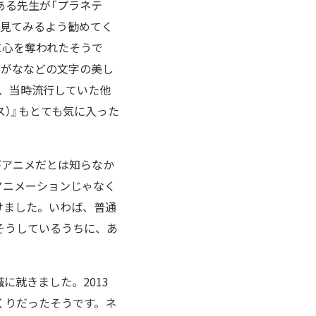
ある先生が「プラネテ
を見てみるよう勧めてく
に心を奪われたそうで
らがななどの文字の美し
など、当時流行していた他
ス）』もとても気に入った
がアニメだとは知らなか
アニメーションじゃなく
けました。いわば、普通
そうしているうちに、あ
就きました。2013
くりだったそうです。ネ