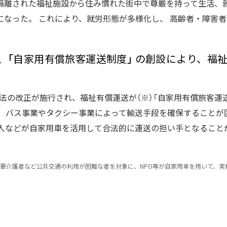
隔離された福祉施設から住み慣れた街中で尊厳を持って生活、
になった。 これにより、就労形態が多様化し、 高齢者・障害
、「自家用有償旅客運送制度」 の創設により、福
運送法の改正が施行され、福祉有償運送が（※）「自家用有償旅客運
、 バス事業やタクシー事業によって輸送手段を確保することが
法人などが自家用車を活用して合法的に運送の担い手となること
要介護者など公共交通の利用が困難な者を対象に、NPO等が自家用車を用いて、実