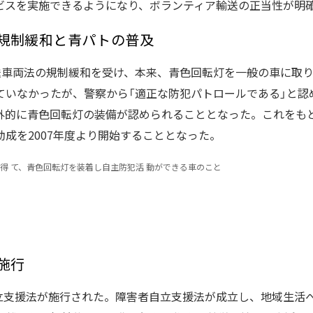
ビスを実施できるようになり、ボランティア輸送の正当性が明
規制緩和と青パトの普及
路運送車両法の規制緩和を受け、本来、青色回転灯を一般の車に取
ていなかったが、警察から「適正な防犯パトロールである」と認
外的に青色回転灯の装備が認められることとなった。これをも
成を2007年度より開始することとなった。
得 て、青色回転灯を装着し自主防犯活 動ができる車のこと
施行
自立支援法が施行された。障害者自立支援法が成立し、地域生活