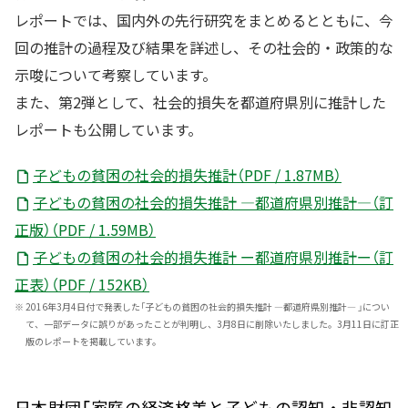
レポートでは、国内外の先行研究をまとめるとともに、今
回の推計の過程及び結果を詳述し、その社会的・政策的な
示唆について考察しています。
また、第2弾として、社会的損失を都道府県別に推計した
レポートも公開しています。
子どもの貧困の社会的損失推計（PDF / 1.87MB）
子どもの貧困の社会的損失推計 ―都道府県別推計―（訂
正版）（PDF / 1.59MB）
子どもの貧困の社会的損失推計 ー都道府県別推計ー（訂
正表）（PDF / 152KB）
※
2016年3月4日付で発表した「子どもの貧困の社会的損失推計 ―都道府県別推計― 」につい
て、一部データに誤りがあったことが判明し、3月8日に削除いたしました。3月11日に訂正
版のレポートを掲載しています。
日本財団「家庭の経済格差と子どもの認知・非認知