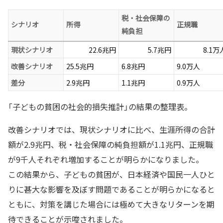
税・社会保障の
シナリオ
所得
正規職
純負担
現状シナリオ
22.6兆円
5.7兆円
8.1万
改善シナリオ
25.5兆円
6.8兆円
9.0万人
差分
2.9兆円
1.1兆円
0.9万人
「子どもの貧困の社会的損失推計」の結果の整理表。
改善シナリオでは、現状シナリオに比べ、生涯所得の合計
額が2.9兆円、税・社会保障の純負担額が1.1兆円、正規職
が9千人それぞれ増加することが明らかになりました。
この結果から、子どもの貧困が、日本経済や国民一人ひと
りに甚大な影響を及ぼす問題であることが明らかになると
ともに、対策を講じた場合には極めて大きなリターンを期
待できることが示唆されました。