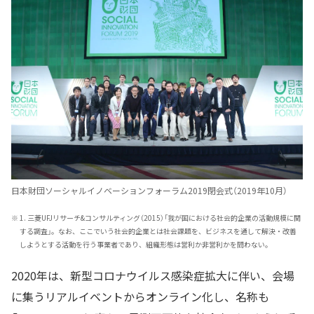
日本財団ソーシャルイノベーションフォーラム2019閉会式（2019年10月）
※
1. 三菱UFJリサーチ&コンサルティング（2015）「我が国における社会的企業の活動規模に関
する調査」。なお、ここでいう社会的企業とは社会課題を、ビジネスを通して解決・改善
しようとする活動を行う事業者であり、組織形態は営利か非営利かを問わない。
2020年は、新型コロナウイルス感染症拡大に伴い、会場
に集うリアルイベントからオンライン化し、名称も