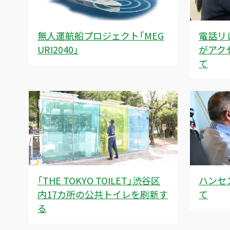
無人運航船プロジェクト「MEG
電話リ
URI2040」
がアク
て
「THE TOKYO TOILET」渋谷区
ハンセ
内17カ所の公共トイレを刷新す
て
る