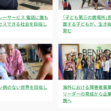
レーサービス 電話に誰も
「子ども第三の居場所」
セスできる社会を目指し
面する子どもが、生き
育む
ン病のない世界を目指し
海外における障害者事
リーダーの育成から企
携へ