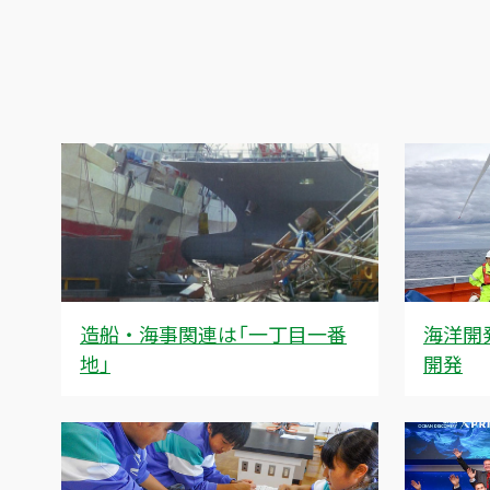
造船・海事関連は「一丁目一番
海洋開
地」
開発