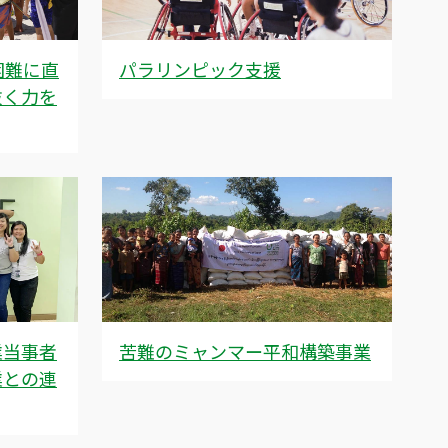
困難に直
パラリンピック支援
抜く力を
業当事者
苦難のミャンマー平和構築事業
業との連