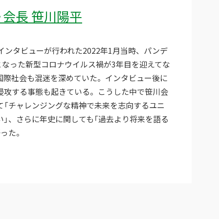
》会長 笹川陽平
インタビューが行われた2022年1月当時、パンデ
となった新型コロナウイルス禍が3年目を迎えてな
国際社会も混迷を深めていた。インタビュー後に
侵攻する事態も起きている。こうした中で笹川会
て「チャレンジングな精神で未来を志向するユニ
い」、さらに年史に関しても「過去より将来を語る
語った。