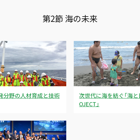
第2節 海の未来
発分野の人材育成と技術
次世代に海を紡ぐ「海と
OJECT」