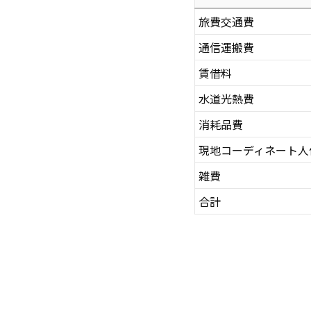
旅費交通費
通信運搬費
賃借料
水道光熱費
消耗品費
現地コーディネート人
雑費
合計