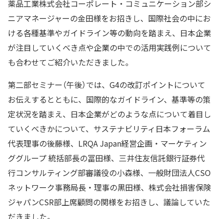
薬品工業株式会社コーポレート・コミュニケーション部シ
ニアマネージャーの金田様をお招きし、国際社会の中にお
ける各種基準やガイドライン等の動向を踏まえ、日本企業
が注目していくべき点や企業の中での活用実践例について
も合わせてご紹介いただきました。
第二部セミナー（午後）では、G4の改訂ポイントについて
お伝えするとともに、国際的なガイドライン、基準等の策
定状況を踏まえ、日本企業がどのような点について着目し
ていくべきかについて、サステナビリティ日本フォーラム
代表理事の後藤様、LRQA Japan経営企画・マーケティン
ググループ 統括部長の冨田様、三井住友信託銀行証券代
行コンサルティング部審議役の小森様、一般財団法人CSO
ネットワーク事務局長・理事の黒田様、株式会社損害保険
ジャパンCSR部上席顧問の関様をお招きし、議論していた
だきました。