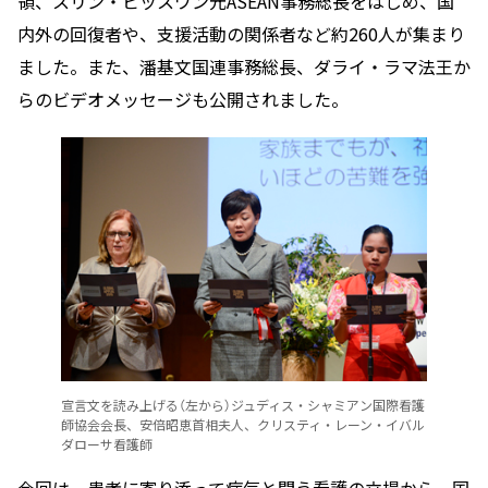
領、スリン・ピッスワン元ASEAN事務総長をはじめ、国
内外の回復者や、支援活動の関係者など約260人が集まり
ました。また、潘基文国連事務総長、ダライ・ラマ法王か
らのビデオメッセージも公開されました。
宣言文を読み上げる（左から）ジュディス・シャミアン国際看護
師協会会長、安倍昭恵首相夫人、クリスティ・レーン・イバル
ダローサ看護師