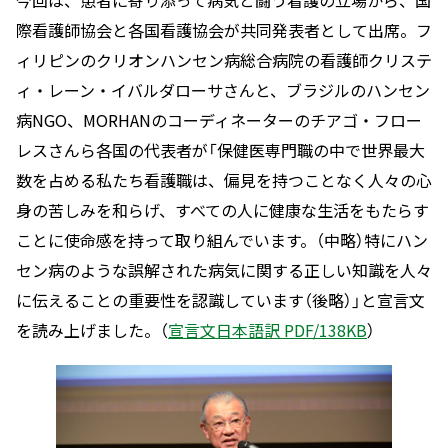
今回は、患者に寄り添って病気と闘う看護の立場から、国
際看護師協会と各国看護協会が共同発表者として出席。フ
ィリピンのクリオンハンセン病総合病院の看護師クリステ
ィ・レーン・イバルダローサさんと、ブラジルのハンセン
病NGO、MORHANのコーディネーターのチアゴ・フロー
レスさんら各国の代表者が「保健医専門職の中で世界最大
数を占める私たち看護職は、偏見を持つことなく人々の心
身の苦しみを和らげ、すべての人に健康な生活をもたらす
ことに使命感を持って取り組んでいます。（中略）特にハン
セン病のような誤解された病気に関する正しい知識を人々
に伝えることの重要性を認識しています（後略）」と宣言文
を読み上げました。（
宣言文日本語訳 PDF/138KB
）