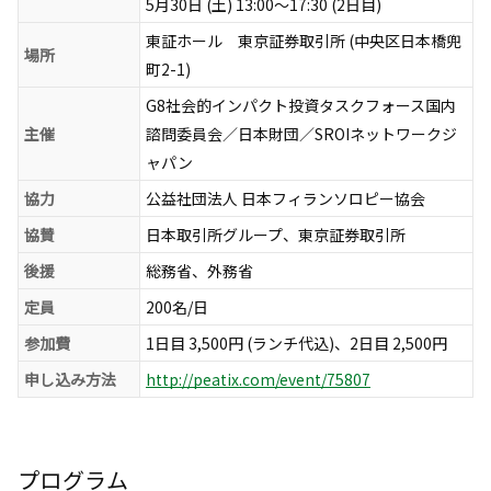
5月30日 (土) 13:00〜17:30 (2日目)
東証ホール 東京証券取引所 (中央区日本橋兜
場所
町2-1)
G8社会的インパクト投資タスクフォース国内
主催
諮問委員会／日本財団／SROIネットワークジ
ャパン
協力
公益社団法人 日本フィランソロピー協会
協賛
日本取引所グループ、東京証券取引所
後援
総務省、外務省
定員
200名/日
参加費
1日目 3,500円 (ランチ代込)、2日目 2,500円
申し込み方法
http://peatix.com/event/75807
プログラム