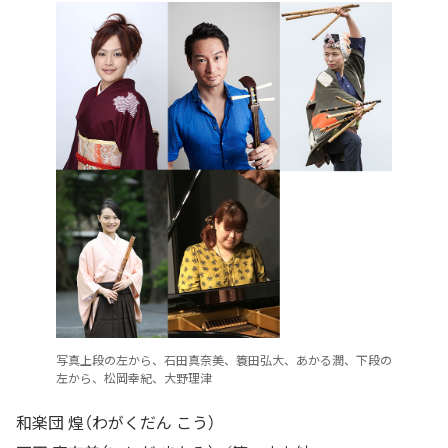
写真上段の左から、石田真奈美、簑田弘大、あかる潤、下段の
左から、松岡幸紀、大野理津
和楽団 煌（わがくだん こう）