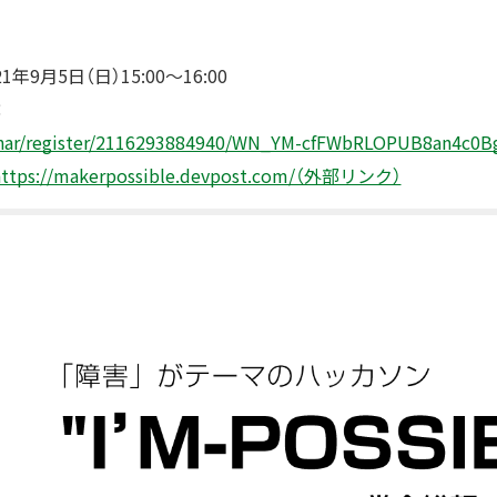
9月5日（日）15:00～16:00
：
binar/register/2116293884940/WN_YM-cfFWbRLOPUB8an
https://makerpossible.devpost.com/（外部リンク）