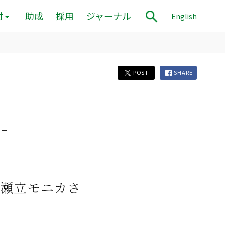
付
助成
採用
ジャーナル
English
POST
SHARE
-
の瀬立モニカさ