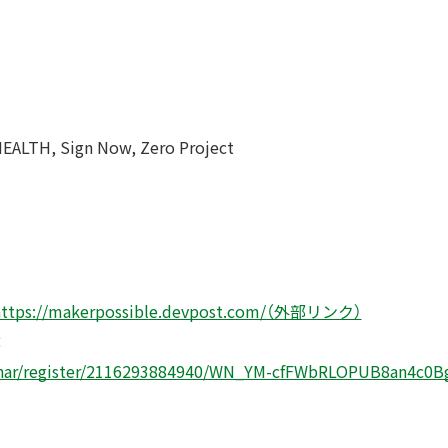
HEALTH, Sign Now, Zero Project
https://makerpossible.devpost.com/（外部リンク）
：
binar/register/2116293884940/WN_YM-cfFWbRLOPUB8an