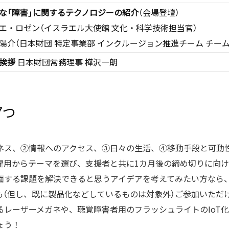
な「障害」に関するテクノロジーの紹介
（会場登壇）
エ・ロゼン（イスラエル大使館 文化・科学技術担当官）
陽介（日本財団 特定事業部 インクルージョン推進チーム チー
挨拶
日本財団常務理事 樺沢一朗
7つ
ネス、②情報へのアクセス、③日々の生活、④移動手段と可動
雇用からテーマを選び、支援者と共に1カ月後の締め切りに向け
面する課題を解決できると思うアイデアを考えてみたい方なら
も（但し、既に製品化などしているものは対象外）ご参加いただ
るレーザーメガネや、聴覚障害者用のフラッシュライトのIoT
ょう！