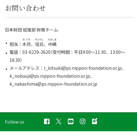
お問い合わせ
日本財団 経理部 財務チーム
きつき
のぶうじ
なかしま
担当：
木月
、
信氏
、
中嶋
電話：03-6229-2620（受付時間：平日9:00～11:30、13:00～
16:30）
メールアドレス：r_kitsuki@ps.nippon-foundation.or.jp、
k_nobuuji@ps.nippon-foundation.or.jp、
k_nakashima@ps.nippon-foundation.or.jp
Follow us