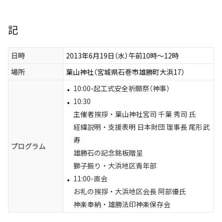
記
日時
2013年6月19日（水）午前10時〜12時
場所
葉山神社（宮城県石巻市雄勝町大浜17）
10:00-起工式安全祈願祭（神事）
10:30
主催者挨拶・葉山神社宮司 千葉 秀司 氏
経緯説明・支援表明 日本財団 理事長 尾形武
寿
プログラム
雄勝石の記念銘板贈呈
獅子振り・大浜地区青年部
11:00-直会
お礼の挨拶・大浜地区会長 阿部優氏
神楽奉納・雄勝法印神楽保存会