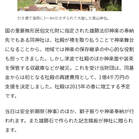
引き潮で海側に3〜4m引きずられて大破した葉山神社。
国の重要無形民俗文化財に指定された雄勝法印神楽の奉納
先でもある同神社は、社殿が襖を取り払うことで神楽舞台
になることから、地域では神楽の保存継承の中心的な役割
も担ってきました。しかし津波で社殿のほか神楽面や装束
を保管する収蔵庫などが被災。これを受け当財団は、同基
金からは初となる社殿の再建費用として、1億4千万円の
支援を決定しました。社殿は2015年の春に竣工する予定
です。
当日は安全祈願祭（神事）のほか、獅子振りや神楽奉納が行
われます。また雄勝石で作られた記念銘板が神社に贈られ
ます。