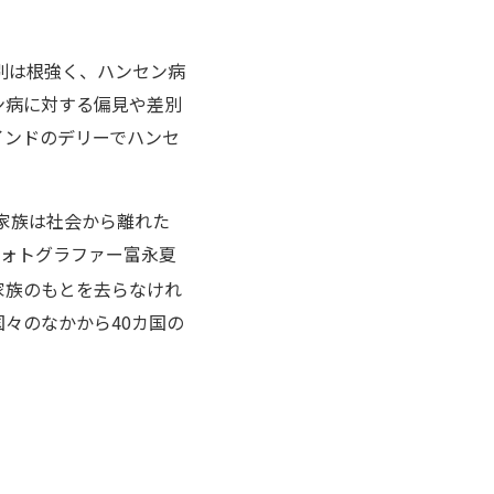
別は根強く、ハンセン病
ン病に対する偏見や差別
インドのデリーでハンセ
家族は社会から離れた
フォトグラファー富永夏
家族のもとを去らなけれ
々のなかから40カ国の