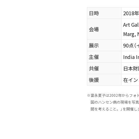
日時
2018
Art Ga
会場
Marg, 
展示
90点
主催
India 
共催
日本財
後援
在イン
※
富永夏子は2002年からフ
国のハンセン病の現場を写真
間を考えること。」を開催し