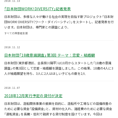
2018.11.13
「日本財団WORK! DIVERSITY」記者発表
日本財団は、多様な人々が働ける社会の実現を目指す新プロジェクト「日本財
団WORK! DIVERSITY（ワーク・ダイバーシティ）」をスタートし、記者発表を行
います。日本財団は、専門家との調査により、
すべての障害者支援
2018.11.12
日本財団「18歳意識調査」第3回 テーマ：恋愛・結婚観
日本財団（東京都港区、会長笹川陽平）は10月からスタートした「18歳の意識
調査」の第3回として恋愛・結婚観を調査しました。この結果、18歳の4人に3
人が結婚願望を持ち、3人に2人はほしい子どもの数を2人
2018.11.07
2018年12月実行予定の貸付が決定
日本財団は、造船関係事業の振興を目的に、造船所や工場などの設備改善の
ために必要な資金「設備資金」と、資材の仕入れ、諸経費のために必要な資金
「運転資金」を長期・低利で融資する貸付制度を設けています。今回は