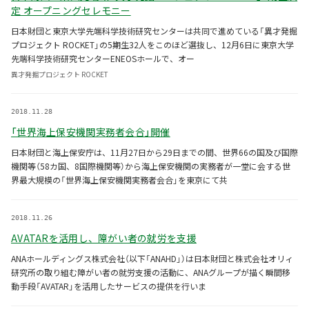
定 オープニングセレモニー
日本財団と東京大学先端科学技術研究センターは共同で進めている「異才発掘
プロジェクト ROCKET」の5期生32人をこのほど選抜し、12月6日に東京大学
先端科学技術研究センターENEOSホールで、オー
異才発掘プロジェクト ROCKET
2018.11.28
「世界海上保安機関実務者会合」開催
日本財団と海上保安庁は、11月27日から29日までの間、世界66の国及び国際
機関等（58カ国、8国際機関等）から海上保安機関の実務者が一堂に会する世
界最大規模の「世界海上保安機関実務者会合」を東京にて共
2018.11.26
AVATARを活用し、障がい者の就労を支援
ANAホールディングス株式会社（以下「ANAHD」）は日本財団と株式会社オリィ
研究所の取り組む障がい者の就労支援の活動に、ANAグループが描く瞬間移
動手段「AVATAR」を活用したサービスの提供を行いま