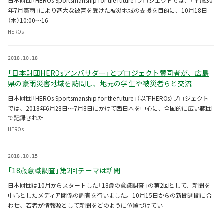
日本財団「HEROs Sportsmanship for the future」プロジェクトでは、「平成30
年7月豪雨」により甚大な被害を受けた被災地域の支援を目的に、10月18日
（木）10:00～16
HEROs
2018.10.18
「日本財団HEROsアンバサダー」とプロジェクト賛同者が、広島
県の豪雨災害地域を訪問し、地元の学生や被災者らと交流
日本財団「HEROs Sportsmanship for the future」（以下HEROs）プロジェクト
では、2018年6月28日～7月8日にかけて西日本を中心に、全国的に広い範囲
で記録された
HEROs
2018.10.15
「18歳意識調査」第2回テーマは新聞
日本財団は10月からスタートした「18歳の意識調査」の第2回として、新聞を
中心としたメディア関係の調査を行いました。10月15日からの新聞週間に合
わせ、若者が情報源として新聞をどのように位置づけてい