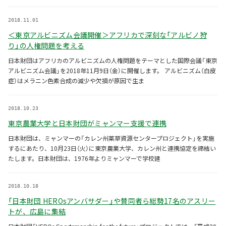
2018.11.01
＜東京アルビニズム会議開催＞アフリカで深刻な「アルビノ狩
り」の人権問題を考える
日本財団はアフリカのアルビニズムの人権問題をテーマとした国際会議「東京
アルビニズム会議」を2018年11月9日（金）に開催します。 アルビニズム（白皮
症）はメラニン色素合成の減少や欠損が原因で生ま
2018.10.23
東京農業大学と日本財団がミャンマー支援で連携
日本財団は、ミャンマーの「カレン州薬草資源センタープロジェクト」を実施
するにあたり、10月23日（火）に東京農業大学、カレン州と連携協定を締結い
たします。日本財団は、1976年よりミャンマーで学校建
2018.10.18
「日本財団 HEROsアンバサダー」や賛同者ら総勢17名のアスリー
トが、広島に集結