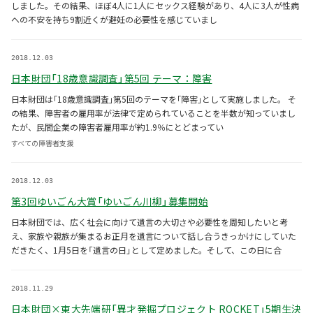
しました。その結果、ほぼ4人に1人にセックス経験があり、4人に3人が性病
への不安を持ち9割近くが避妊の必要性を感じていまし
2018.12.03
日本財団「18歳意識調査」第5回 テーマ：障害
日本財団は｢18歳意識調査｣第5回のテーマを｢障害｣として実施しました。 そ
の結果、障害者の雇用率が法律で定められていることを半数が知っていまし
たが、民間企業の障害者雇用率が約1.9％にとどまってい
すべての障害者支援
2018.12.03
第3回ゆいごん大賞「ゆいごん川柳」募集開始
日本財団では、広く社会に向けて遺言の大切さや必要性を周知したいと考
え、家族や親族が集まるお正月を遺言について話し合うきっかけにしていた
だきたく、1月5日を「遺言の日」として定めました。そして、この日に合
2018.11.29
日本財団×東大先端研「異才発掘プロジェクト ROCKET」5期生決