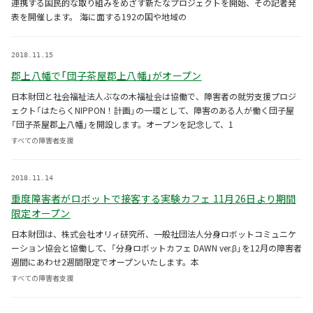
連携する国民的な取り組みをめざす新たなプロジェクトを開始、その記者発
表を開催します。 海に面する192の国や地域の
2018.11.15
郡上八幡で「団子茶屋郡上八幡」がオープン
日本財団と社会福祉法人ぶなの木福祉会は協働で、障害者の就労支援プロジ
ェクト「はたらくNIPPON！計画」の一環として、障害のある人が働く団子屋
「団子茶屋郡上八幡」を開設します。オープンを記念して、1
すべての障害者支援
2018.11.14
重度障害者がロボットで接客する実験カフェ 11月26日より期間
限定オープン
日本財団は、株式会社オリィ研究所、一般社団法人分身ロボットコミュニケ
ーション協会と協働して、「分身ロボットカフェ DAWN ver.β」を12月の障害者
週間にあわせ2週間限定でオープンいたします。本
すべての障害者支援