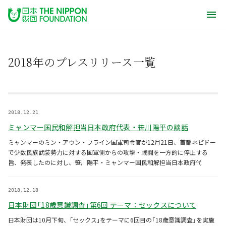
2018年のプレスリリース一覧
2018.12.21
ミャンマー国民和解担当日本政府代表・笹川陽平の談話
ミャンマーのミン・アウン・フライン国軍司令官が12月21日、首都ネピドー
で少数民族武装勢力に対する国軍側からの攻撃・戦闘を一方的に停止する
旨、発表したのに対し、笹川陽平・ミャンマー国民和解担当日本政府代
2018.12.18
日本財団「18歳意識調査」第6回 テーマ：セックスについて
日本財団は10月下旬、｢セックス｣をテーマに6回目の「18歳意識調査」を実施