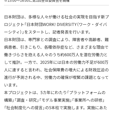
※15:00～16:00に第1回全体委員会を開催
日本財団は、多様な人々が働ける社会の実現を目指す新プ
ロジェクト「日本財団WORK! DIVERSITY（ワーク・ダイバ
ーシティ）」をスタートし、記者発表を行います。
日本財団は、専門家との調査により、障害者や高齢者、難
病患者、引きこもり、各種依存症など、さまざまな理由で
働きづらさを抱える人々のうち約600万人を潜在労働力と
して推計。一方で、2025年には日本の労働力不足が600万
人に達すると言われ、社会保障費の増大による財政圧迫の
進行が予測される中、労働力の確保が喫緊の課題となって
います。
本プロジェクトは、5カ年にわたり「プラットフォームの
構築」「調査・研究」「モデル事業実施」「事業所への研修」
「社会制度化への提言」の5本柱で実施します。実施にあた