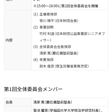
※15:00～16:00に第1回全体委員会を開催
(1)
主催者挨拶
笹川 陽平（日本財団会長）
(2)
事業説明
竹村 利道（日本財団公益事業部シニアオフ
内容
ィサー）
(3)
全体委員会会長挨拶
清家 篤（慶応義塾前塾長）
(4)
来賓挨拶
鈴木 俊彦（厚生労働省事務次官）
第1回全体委員会メンバー
会長
清家 篤（慶応義塾前塾長）
菊池 馨実（早稲田大学大学院法学研究科長）、