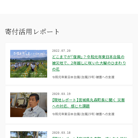
寄付活用レポート
2022.07.20
どこまでが「復興」？令和元年東日本台風の
被災地で、2年越しに咲いた大輪のひまわり
の花
令和元年東日本台風（台風19号）被害への支援
2020.03.19
【現地レポート】宮城県丸森町長に聞く 災害
への対応、感じた課題
令和元年東日本台風（台風19号）被害への支援
2020.03.18