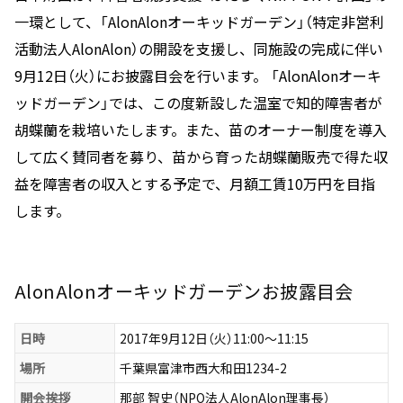
一環として、「AlonAlonオーキッドガーデン」（特定非営利
活動法人AlonAlon）の開設を支援し、同施設の完成に伴い
9月12日（火）にお披露目会を行います。 「AlonAlonオーキ
ッドガーデン」では、この度新設した温室で知的障害者が
胡蝶蘭を栽培いたします。また、苗のオーナー制度を導入
して広く賛同者を募り、苗から育った胡蝶蘭販売で得た収
益を障害者の収入とする予定で、月額工賃10万円を目指
します。
AlonAlonオーキッドガーデンお披露目会
日時
2017年9月12日（火）11:00～11:15
場所
千葉県富津市西大和田1234-2
開会挨拶
那部 智史（NPO法人AlonAlon理事長）